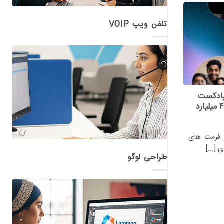
تلفن ویپ VOIP
 پادکست
تصویری در هند را با درامد ۴.۵ میلیارد
 فرمت های
[...]
طراحی لوگو