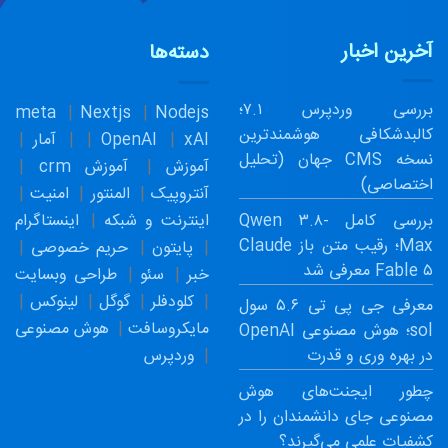
آخرین اخبار
دسته‌ها
بررسی وردپرس ۷.۱؛
meta
Nextjs
Nodejs
کالبدشکافی هوشمندترین
xAI
OpenAI
آمار
نسخه CMS جهان (تحلیل
آموزش
آموزش crm
اختصاصی)
آنتروپیک
المنتور
امنیت
بررسی کامل Qwen ۳.۸-
اینترنت و شبکه
اینستاگرام
Max؛ رقیب متن باز Claude
پایتون
حریم خصوصی
Fable ۵ معرفی شد
خبر
سئو
طراحی وبسایت
کلودفلر
گوگل
لینوکس
معرفی جی پی تی ۵.۶ سول
مایکروسافت
هوش مصنوعی
sol؛ هوش مصنوعی OpenAI
وردپرس
در بهره وری و قدرت
چطور ایجنت‌های هوش
مصنوعی جای دانشمندان را در
کشفیات علمی می‌گیرند؟