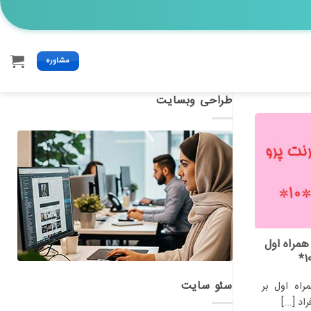
مشاوره
طراحی وبسایت
همراه اول
سئو سایت
راه اول بر
د [...]