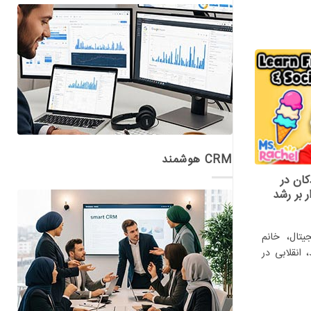
CRM هوشمند
کودکان در
ر بر رشد
یتال، خانم
د، انقلابی در