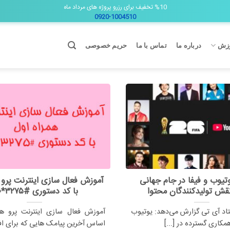
%10 تخفیف برای رزرو پروژه های مرداد ماه
0920-1004510
زش
درباره ما
تماس با ما
حریم خصوصی
یوب و فیفا در جام جهانی
آموزش فعال سازی اینترنت پرو 
با کد دستوری #۳۲۷۵*۱۰*
تاد آی تی گزارش می‌دهد: یوتیوب
آموزش فعال سازی اینترنت پرو هم
 همکاری گسترده در [...]
اساس آخرین پیامک هایی که برای افرا