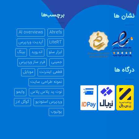
برچسب‌ها
نشان ها
AI overviews
Ahrefs
LiteRT
آپدیت وردپرس
ابزار سئو
اندروید
بینگ
جمینی
فرم ساز وردپرس
درگاه ها
قطعی اینترنت
موبایل
نمونه طراحی سایت
نوت پد پلاس پلاس
وایمو
وردپرس استودیو
گوگل ادز
یوتیوب