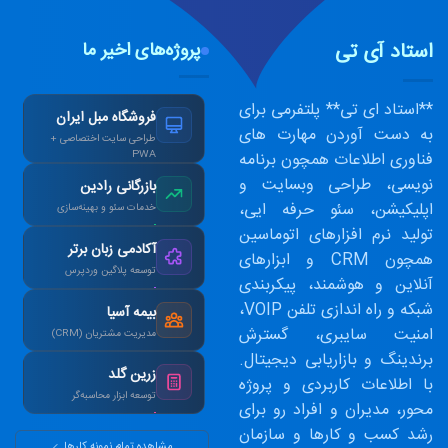
استاد آی تی
پروژه‌های اخیر ما
**استاد ای تی** پلتفرمی برای
فروشگاه مبل ایران
به دست آوردن مهارت های
طراحی سایت اختصاصی +
فناوری اطلاعات همچون برنامه
PWA
افزایش ۴۰٪ فروش
نویسی، طراحی وبسایت و
بازرگانی رادین
آنلاین پس از بازطراحی.
اپلیکیشن، سئو حرفه ایی،
خدمات سئو و بهینه‌سازی
تولید نرم افزارهای اتوماسین
رتبه ۱ گوگل در کلمات
آکادمی زبان برتر
کلیدی هدف در ۳ ماه.
همچون CRM و ابزارهای
توسعه پلاگین وردپرس
آنلاین و هوشمند، پیکربندی
طراحی سیستم آزمون
شبکه و راه اندازی تلفن VOIP،
بیمه آسیا
آنلاین و صدور کارنامه.
امنیت سایبری، گسترش
مدیریت مشتریان (CRM)
برندینگ و بازاریابی دیجیتال.
یکپارچه‌سازی اطلاعات و
زرین گلد
اتوماسیون پیامک.
با اطلاعات کاربردی و پروژه
توسعه ابزار محاسبه‌گر
محور، مدیران و افراد رو برای
ماشین‌حساب پیشرفته
رشد کسب و کارها و سازمان
سود مرکب و طلا.
مشاهده تمام نمونه کارها