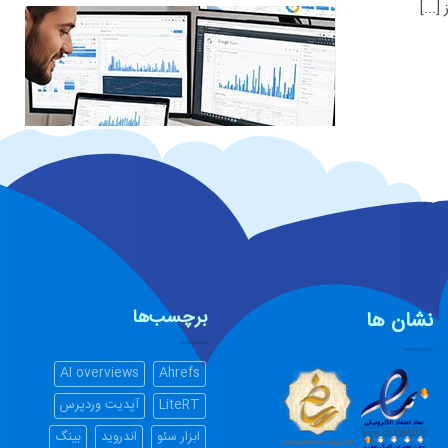
[...]
CRM هوشمند
برچسب‌ها
نشان ها
AI overviews
Ahrefs
LiteRT
آپدیت وردپرس
ابزار سئو
اندروید
بینگ