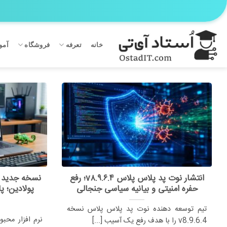
Ski
t
conten
خانه
تعرفه
فروشگاه
آمو
انتشار نوت پد پلاس پلاس v۸.۹.۶.۴؛ رفع
حفره امنیتی و بیانیه سیاسی جنجالی
پولادین؛ پ
تیم توسعه دهنده نوت پد پلاس پلاس نسخه
v8.9.6.4 را با هدف رفع یک آسیب [...]