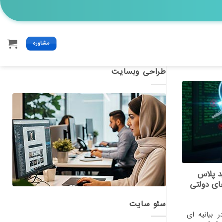
مشاوره
طراحی وبسایت
د پلاس
ای دولتی
سئو سایت
نده Notepad++ در بیانیه ای