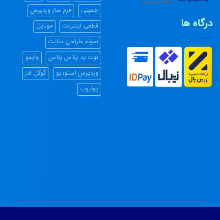
جمینی
فرم ساز وردپرس
درگاه ها
تلفن ویپ VOIP
قطعی اینترنت
موبایل
نمونه طراحی سایت
نوت پد پلاس پلاس
وایمو
وردپرس استودیو
گوگل ادز
یوتیوب
طراحی لوگو