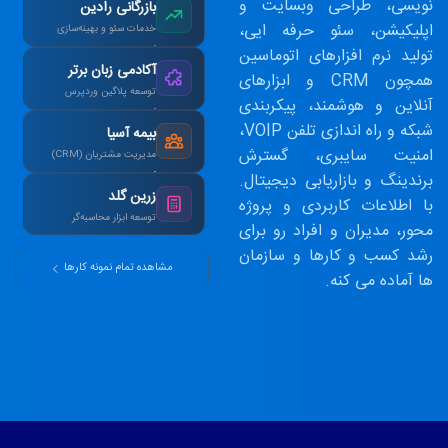
افزایش ۴۰٪ فروش
نویسی، طراحی وبسایت و
بازرگانی رادین
آنلاین پس از بازطراحی.
اپلیکیشن، سئو حرفه ایی،
خدمات سئو و بهینه‌سازی
تولید نرم افزارهای اتوماسین
رتبه ۱ گوگل در کلمات
آکادمی زبان برتر
کلیدی هدف در ۳ ماه.
همچون CRM و ابزارهای
توسعه پلاگین وردپرس
آنلاین و هوشمند، پیکربندی
طراحی سیستم آزمون
شبکه و راه اندازی تلفن VOIP،
بیمه آسیا
آنلاین و صدور کارنامه.
امنیت سایبری، گسترش
مدیریت مشتریان (CRM)
برندینگ و بازاریابی دیجیتال.
یکپارچه‌سازی اطلاعات و
زرین گلد
اتوماسیون پیامک.
با اطلاعات کاربردی و پروژه
توسعه ابزار محاسبه‌گر
محور، مدیران و افراد رو برای
ماشین‌حساب پیشرفته
رشد کسب و کارها و سازمان
سود مرکب و طلا.
مشاهده تمام نمونه کارها
ها آماده می کنه.