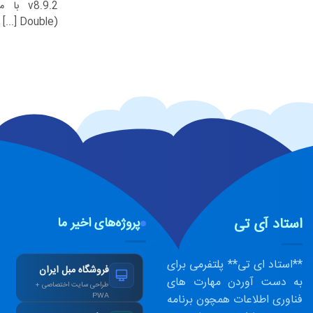
v8.9.2 
(Double [...]
استاد آی تی
پروژه‌های اخیر ما
**استاد ای تی** پلتفرمی برای
فروشگاه مبل ایران
به دست آوردن مهارت های
طراحی سایت اختصاصی +
فناوری اطلاعات همچون برنامه
PWA