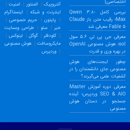
اختصاصی)
آنتروپیک
المنتور
امنیت
بررسی کامل Qwen ۳.۸-
اینترنت و شبکه
اینستاگرام
Max؛ رقیب متن باز Claude
پایتون
حریم خصوصی
Fable ۵ معرفی شد
خبر
سئو
طراحی وبسایت
کلودفلر
گوگل
لینوکس
معرفی جی پی تی ۵.۶ سول
مایکروسافت
هوش مصنوعی
sol؛ هوش مصنوعی OpenAI
وردپرس
در بهره وری و قدرت
چطور ایجنت‌های هوش
مصنوعی جای دانشمندان را در
کشفیات علمی می‌گیرند؟
معرفی دوره آموزش Master
SEO & AIO وردپرس؛ آینده
جستجو در دستان هوش
مصنوعی