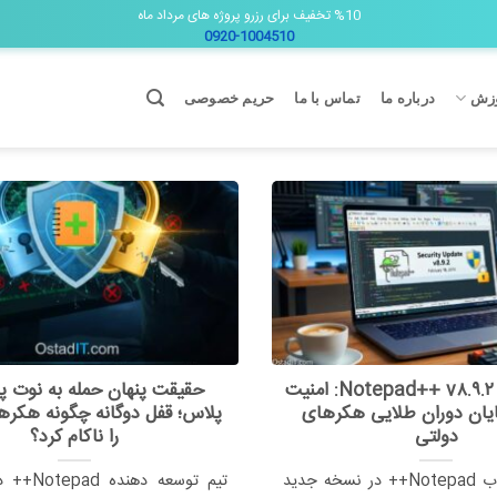
%10 تخفیف برای رزرو پروژه های مرداد ماه
0920-1004510
زش
درباره ما
تماس با ما
حریم خصوصی
نسخه جدید Notepad++ v۸.۹.۲: امنیت
حقیقت پنهان حمله به نوت پ
ایان دوران طلایی هکرهای
پلاس؛ قفل دوگانه چگونه هکره
دولتی
را ناکام کرد؟
نرم افزار محبوب Notepad++ در نسخه جدید
تیم توسعه ده