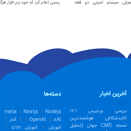
با معرفی سیستم امنیتی دو قفله
رسمی اعلام کرد که خود نرم افزار هرگز 
آخرین اخبار
دسته‌ها
بررسی وردپرس ۷.۱؛
meta
Nextjs
Nodejs
کالبدشکافی هوشمندترین
xAI
OpenAI
آمار
نسخه CMS جهان (تحلیل
آموزش
آموزش crm