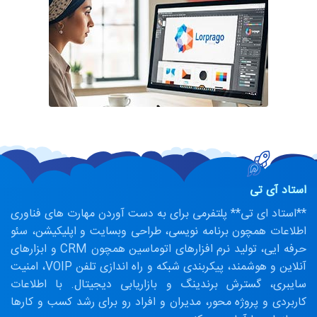
استاد آی تی
**استاد ای تی** پلتفرمی برای به دست آوردن مهارت های فناوری
اطلاعات همچون برنامه نویسی، طراحی وبسایت و اپلیکیشن، سئو
حرفه ایی، تولید نرم افزارهای اتوماسین همچون CRM و ابزارهای
آنلاین و هوشمند، پیکربندی شبکه و راه اندازی تلفن VOIP، امنیت
سایبری، گسترش برندینگ و بازاریابی دیجیتال. با اطلاعات
کاربردی و پروژه محور، مدیران و افراد رو برای رشد کسب و کارها