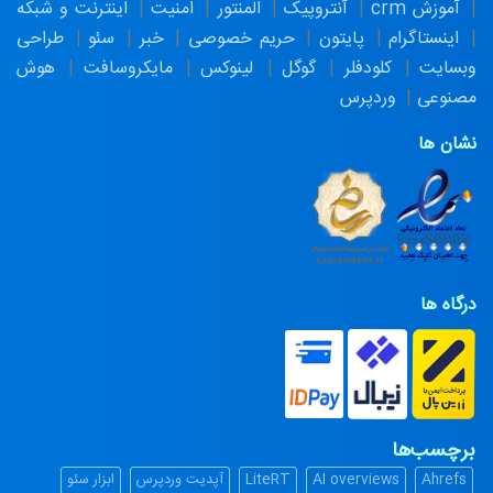
آموزش crm
آنتروپیک
المنتور
امنیت
اینترنت و شبکه
اینستاگرام
پایتون
حریم خصوصی
خبر
سئو
طراحی
وبسایت
کلودفلر
گوگل
لینوکس
مایکروسافت
هوش
مصنوعی
وردپرس
نشان ها
درگاه ها
برچسب‌ها
Ahrefs
AI overviews
LiteRT
آپدیت وردپرس
ابزار سئو