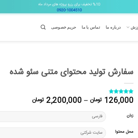
%10 تخفیف برای رزرو پروژه های مرداد ماه
0920-1004510
زش
درباره ما
تماس با ما
حریم خصوصی
سفارش تولید محتوای متنی سئو شده
محدوده
2,200,000
–
126,000
تومان
تومان
3
امتیازدهی
4.67
از 5
قیمت:
در
000
امتیازدهی
زبان
مشتری
تا
2,200,000 توما
محل محتوا