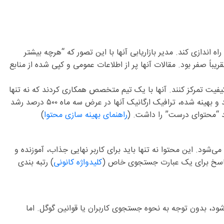
دازی کند. مدیر بازاریابی آنها با این تصور که “هرچه بیشتر
قاله داشتند، اما ترافیک ارگانیک وب سایتشان تقریباً صفر بود. مقالات آنها پر از اطلاعات عمومی و کپی شده از منابع
یفیت تمرکز کنند. آنها با یک تیم متخصص همکاری کردند که نه تنها
اصول نگارش را می‌دانستند، بلکه با الگوریتم‌های گوگل و نیازهای کاربران آشنا بودند. نتیجه شگفت انگیز بود: تنها پس از انتشار ۱۰ مقاله جدید و بهینه شده، ترافیک ارگانیک آنها در عرض سه ماه ۵۰۰ درصد رشد
د “محتوای درست” را داشت. (
راهنمای بهینه سازی محتوا
)
‌شود. این محتوا نه تنها باید برای کاربر نهایی جذاب، آموزنده و
ین پاسخ برای یک عبارت جستجوی خاص (
کلیدواژه کانونی
) رتبه بندی
، بدون توجه به نحوه جستجوی کاربران یا قوانین گوگل. اما