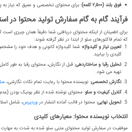
فوق بلند (۲,۵۰۰ کلمه)
:
برای محتوای تخصصی و عمیق که نیاز به پو
فرآیند گام به گام سفارش تولید محتوا در اس
برای اطمینان از اینکه محتوای دریافتی شما دقیقاً همان چیزی است 
که تمام فاکتورهای سئو از ابتدا در نظر گرفته شوند:
تعیین نیاز و کلیدواژه
:
شما کلیدواژه کانونی و هدف خود را مشخص م
کلیدی را بیابید.
تحلیل رقبا و ساختاردهی
:
تهیه می شود.
نگارش تخصصی
:
نویسنده محتوا
با رعایت تمام نکات نگارشی،
سئو
کنترل کیفیت و سئو
:
محتوای نوشته شده از نظر یونیک بودن (عدم 
تحویل نهایی
:
محتوا در قالب آماده انتشار در
وردپرس
، شامل اسلا
انتخاب نویسنده محتوا: معیارهای کلیدی
موفقیت در
سفارش تولید محتوای متنی سئو شده
به شدت به مهارت