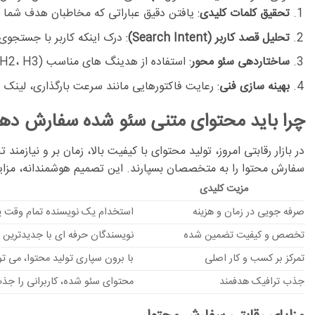
تحقیق کلمات کلیدی
:
یافتن دقیق عباراتی که مخاطبان هدف شما 
تحلیل قصد کاربر (Search Intent)
:
درک اینکه کاربر با جستجوی
ساختاردهی سئو محور
:
استفاده از هدینگ های مناسب (H1، H2، H3) و پاراگراف های کوتاه برای افزایش خوانایی و درک ساختار توسط گوگل.
بهینه سازی فنی
:
رعایت فاکتورهایی مانند سرعت بارگذاری، لینک 
چرا باید محتوای متنی سئو شده سفارش ده
در بازار رقابتی امروز، تولید محتوای با کیفیت بالا، زمان بر و نی
سفارش محتوا
را به متخصصان بسپارند. این تصمیم هوشمندانه، مزای
مزیت کلیدی
صرفه جویی در زمان و هزینه
استخدام یک نویسنده تمام وقت یا
تخصص و کیفیت تضمین شده
نویسندگان حرفه ای با جدیدترین الگوریتم های
تمرکز بر کسب و کار اصلی
با برون سپاری تولید محتوا، می ت
جذب ترافیک هدفمند
محتوای سئو شده، کاربرانی را جذب