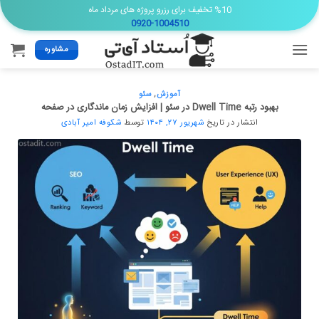
Ski
%10 تخفیف برای رزرو پروژه های مرداد ماه
0920-1004510
t
conten
مشاوره
آموزش
,
سئو
بهبود رتبه Dwell Time در سئو | افزایش زمان ماندگاری در صفحه
انتشار در تاریخ
شهریور ۲۷, ۱۴۰۴
توسط
شکوفه امیر آبادی