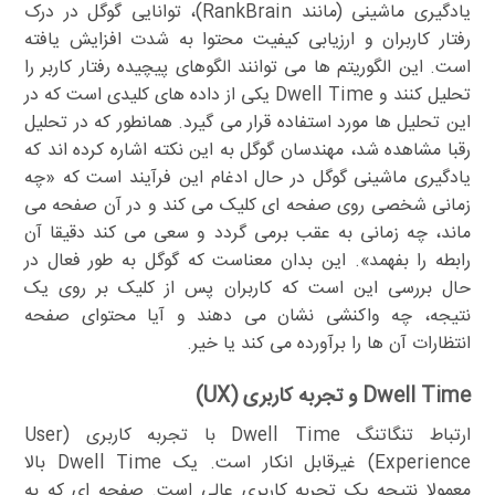
یادگیری ماشینی (مانند RankBrain)، توانایی گوگل در درک
رفتار کاربران و ارزیابی کیفیت محتوا به شدت افزایش یافته
است. این الگوریتم ها می توانند الگوهای پیچیده رفتار کاربر را
تحلیل کنند و Dwell Time یکی از داده های کلیدی است که در
این تحلیل ها مورد استفاده قرار می گیرد. همانطور که در تحلیل
رقبا مشاهده شد، مهندسان گوگل به این نکته اشاره کرده اند که
یادگیری ماشینی گوگل در حال ادغام این فرآیند است که «چه
زمانی شخصی روی صفحه ای کلیک می کند و در آن صفحه می
ماند، چه زمانی به عقب برمی گردد و سعی می کند دقیقا آن
رابطه را بفهمد». این بدان معناست که گوگل به طور فعال در
حال بررسی این است که کاربران پس از کلیک بر روی یک
نتیجه، چه واکنشی نشان می دهند و آیا محتوای صفحه
انتظارات آن ها را برآورده می کند یا خیر.
Dwell Time و تجربه کاربری (UX)
ارتباط تنگاتنگ Dwell Time با تجربه کاربری (User
Experience) غیرقابل انکار است. یک Dwell Time بالا
معمولا نتیجه یک تجربه کاربری عالی است. صفحه ای که به