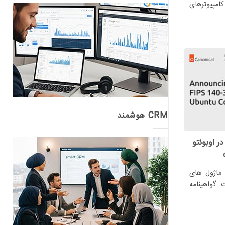
تی ۵G در برابر کامپیوترهای
CRM هوشمند
نیتی کانونیال با FIPS ۱۴۰-۳ در اوبونتو
 ماژول های
۲ با موفقیت گواهینامه