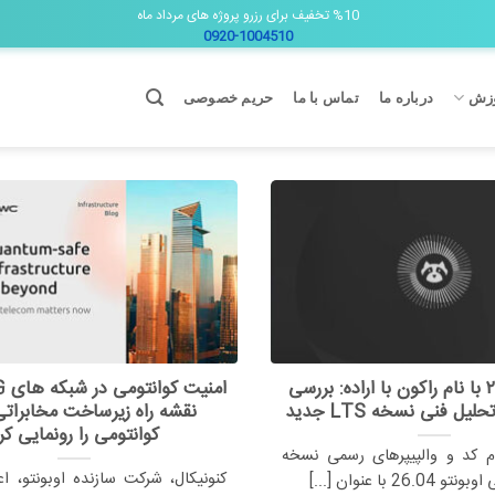
%10 تخفیف برای رزرو پروژه های مرداد ماه
0920-1004510
زش
درباره ما
تماس با ما
حریم خصوصی
اوبونتو ۲۶.۰۴ با نام راکون با اراده: بررسی
یل فنی نسخه LTS جدید
نقشه راه زیرساخت مخابراتی
کوانتومی را رونمایی کر
نام کد و والپیپرهای رسمی نسخه
کنونیکال، شرکت سازنده اوبونتو، اع
2 با عنوان [...]