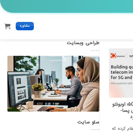
مشاوره
طراحی وبسایت
امنیت کوانتومی در شبکه های ۵G؛ اوبونتو
 پسا-
د
سئو سایت
لام کرده که