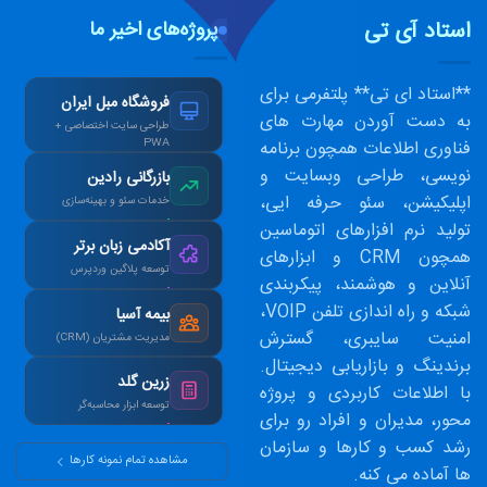
استاد آی تی
پروژه‌های اخیر ما
**استاد ای تی** پلتفرمی برای
فروشگاه مبل ایران
به دست آوردن مهارت های
طراحی سایت اختصاصی +
فناوری اطلاعات همچون برنامه
PWA
افزایش ۴۰٪ فروش
نویسی، طراحی وبسایت و
بازرگانی رادین
آنلاین پس از بازطراحی.
اپلیکیشن، سئو حرفه ایی،
خدمات سئو و بهینه‌سازی
تولید نرم افزارهای اتوماسین
رتبه ۱ گوگل در کلمات
آکادمی زبان برتر
کلیدی هدف در ۳ ماه.
همچون CRM و ابزارهای
توسعه پلاگین وردپرس
آنلاین و هوشمند، پیکربندی
طراحی سیستم آزمون
شبکه و راه اندازی تلفن VOIP،
بیمه آسیا
آنلاین و صدور کارنامه.
امنیت سایبری، گسترش
مدیریت مشتریان (CRM)
برندینگ و بازاریابی دیجیتال.
یکپارچه‌سازی اطلاعات و
زرین گلد
اتوماسیون پیامک.
با اطلاعات کاربردی و پروژه
توسعه ابزار محاسبه‌گر
محور، مدیران و افراد رو برای
ماشین‌حساب پیشرفته
رشد کسب و کارها و سازمان
سود مرکب و طلا.
مشاهده تمام نمونه کارها
ها آماده می کنه.