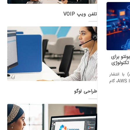
تلفن ویپ VOIP
تژیک AWS و اوبونتو برای
 تکنولوژی
شرکت کانونیکال و آمازون (AWS) با انتشار
بسته Snap برای AWS IoT Greengrass، گام
طراحی لوگو