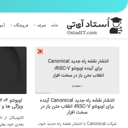
Ski
t
conten
خانه
تعرفه
فروشگاه
آمو
انتشار نقشه راه جدید Canonical آینده
برای اوبونتو RISC-V؛ انقلاب متن باز در
ویژگی ها و تحل
سخت افزار
کانونیکال از 
شرکت Canonical با انتشار نقشه راه جدید خود،
بعدی خود یعنی اوبونتو 6.04