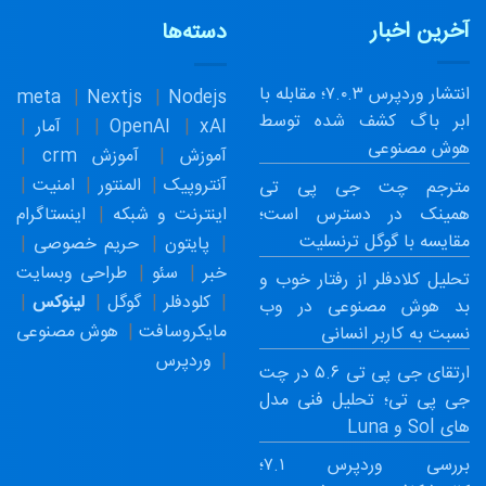
آخرین اخبار
دسته‌ها
انتشار وردپرس ۷.۰.۳؛ مقابله با
meta
Nextjs
Nodejs
ابر باگ کشف شده توسط
xAI
OpenAI
آمار
هوش مصنوعی
آموزش
آموزش crm
آنتروپیک
المنتور
امنیت
مترجم چت جی پی تی
همینک در دسترس است؛
اینترنت و شبکه
اینستاگرام
مقایسه با گوگل ترنسلیت
پایتون
حریم خصوصی
خبر
سئو
طراحی وبسایت
تحلیل کلادفلر از رفتار خوب و
کلودفلر
گوگل
لینوکس
بد هوش مصنوعی در وب
مایکروسافت
هوش مصنوعی
نسبت به کاربر انسانی
وردپرس
ارتقای جی پی تی ۵.۶ در چت
جی پی تی؛ تحلیل فنی مدل
های Sol و Luna
بررسی وردپرس ۷.۱؛