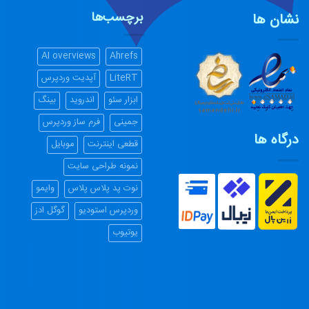
برچسب‌ها
نشان ها
AI overviews
Ahrefs
LiteRT
آپدیت وردپرس
ابزار سئو
اندروید
بینگ
جمینی
فرم ساز وردپرس
درگاه ها
قطعی اینترنت
موبایل
نمونه طراحی سایت
نوت پد پلاس پلاس
وایمو
وردپرس استودیو
گوگل ادز
یوتیوب