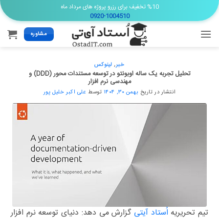
Ski
%10 تخفیف برای رزرو پروژه های مرداد ماه
0920-1004510
t
conten
مشاوره
خبر
,
لینوکس
تحلیل تجربه یک ساله اوبونتو در توسعه مستندات محور (DDD) و
مهندسی نرم افزار
انتشار در تاریخ
بهمن ۳۰, ۱۴۰۴
توسط
علی اکبر خلیل پور
تیم تحریریه
اُستاد آیتی
گزارش می دهد: دنیای توسعه نرم افزار