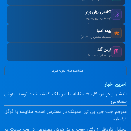
رتبه ۱ گوگل در کلمات کلیدی هدف در ۳ ماه.
آکادمی زبان برتر
توسعه پلاگین وردپرس
طراحی سیستم آزمون آنلاین و صدور کارنامه.
بیمه آسیا
مدیریت مشتریان (CRM)
یکپارچه‌سازی اطلاعات و اتوماسیون پیامک.
زرین گلد
توسعه ابزار محاسبه‌گر
ماشین‌حساب پیشرفته سود مرکب و طلا.
مشاهده تمام نمونه کارها
آخرین اخبار
انتشار وردپرس ۷.۰.۳؛ مقابله با ابر باگ کشف شده توسط هوش
مصنوعی
مترجم چت جی پی تی همینک در دسترس است؛ مقایسه با گوگل
ترنسلیت
تحلیل کلادفلر از رفتار خوب و بد هوش مصنوعی در وب نسبت به