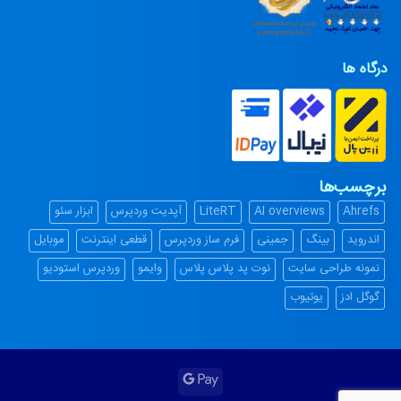
درگاه ها
برچسب‌ها
Ahrefs
AI overviews
LiteRT
آپدیت وردپرس
ابزار سئو
اندروید
بینگ
جمینی
فرم ساز وردپرس
قطعی اینترنت
موبایل
نمونه طراحی سایت
نوت پد پلاس پلاس
وایمو
وردپرس استودیو
گوگل ادز
یوتیوب
Google
Pay