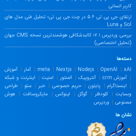
کاربر انسانی
ارتقای جی پی تی ۵.۶ در چت جی پی تی؛ تحلیل فنی مدل های
Sol و Luna
بررسی وردپرس ۷.۱؛ کالبدشکافی هوشمندترین نسخه CMS جهان
(تحلیل اختصاصی)
دسته‌ها
xAI
OpenAI
Nodejs
Nextjs
meta
آمار
آموزش
آموزش crm
آنتروپیک
المنتور
امنیت
اینترنت و شبکه
اینستاگرام
پایتون
حریم خصوصی
خبر
سئو
طراحی
وبسایت
کلودفلر
گوگل
لینوکس
مایکروسافت
هوش
مصنوعی
وردپرس
نشان ها