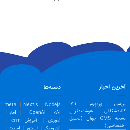
[...]
آخرین اخبار
دسته‌ها
بررسی وردپرس ۷.۱؛
meta
Nextjs
Nodejs
کالبدشکافی هوشمندترین
xAI
OpenAI
آمار
نسخه CMS جهان (تحلیل
آموزش
آموزش crm
اختصاصی)
آنتروپیک
المنتور
امنیت