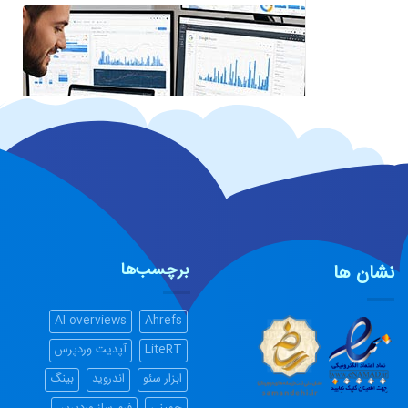
CRM هوشمند
برچسب‌ها
نشان ها
AI overviews
Ahrefs
LiteRT
آپدیت وردپرس
ابزار سئو
اندروید
بینگ