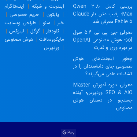
بررسی کامل Qwen ۳.۸-
اینترنت و شبکه
اینستاگرام
Max؛ رقیب متن باز Claude
پایتون
حریم خصوصی
Fable ۵ معرفی شد
خبر
سئو
طراحی وبسایت
کلودفلر
گوگل
لینوکس
معرفی جی پی تی ۵.۶ سول
مایکروسافت
هوش مصنوعی
sol؛ هوش مصنوعی OpenAI
وردپرس
در بهره وری و قدرت
چطور ایجنت‌های هوش
مصنوعی جای دانشمندان را در
کشفیات علمی می‌گیرند؟
معرفی دوره آموزش Master
SEO & AIO وردپرس؛ آینده
جستجو در دستان هوش
مصنوعی
Google