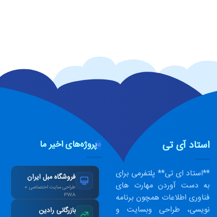
استاد آی تی
پروژه‌های اخیر ما
**استاد ای تی** پلتفرمی برای
فروشگاه مبل ایران
به دست آوردن مهارت های
طراحی سایت اختصاصی +
فناوری اطلاعات همچون برنامه
PWA
افزایش ۴۰٪ فروش
نویسی، طراحی وبسایت و
بازرگانی رادین
آنلاین پس از بازطراحی.