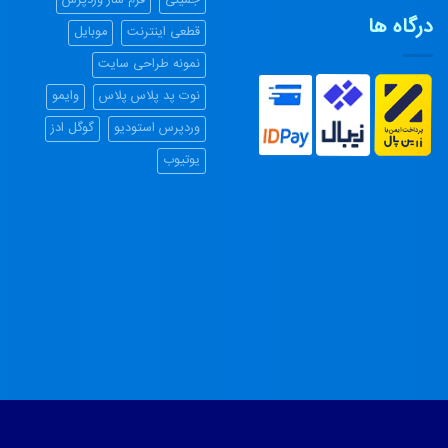
جمینی
فرم ساز وردپرس
درگاه ها
قطعی اینترنت
موبایل
تلفن ویپ VOIP
نمونه طراحی سایت
نوت پد پلاس پلاس
وایمو
وردپرس استودیو
گوگل ادز
یوتیوب
طراحی لوگو