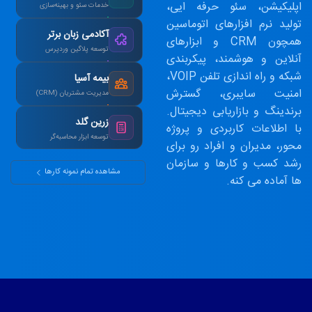
اپلیکیشن، سئو حرفه ایی،
خدمات سئو و بهینه‌سازی
تولید نرم افزارهای اتوماسین
رتبه ۱ گوگل در کلمات
آکادمی زبان برتر
کلیدی هدف در ۳ ماه.
همچون CRM و ابزارهای
توسعه پلاگین وردپرس
آنلاین و هوشمند، پیکربندی
طراحی سیستم آزمون
شبکه و راه اندازی تلفن VOIP،
بیمه آسیا
آنلاین و صدور کارنامه.
امنیت سایبری، گسترش
مدیریت مشتریان (CRM)
برندینگ و بازاریابی دیجیتال.
یکپارچه‌سازی اطلاعات و
زرین گلد
اتوماسیون پیامک.
با اطلاعات کاربردی و پروژه
توسعه ابزار محاسبه‌گر
محور، مدیران و افراد رو برای
ماشین‌حساب پیشرفته
رشد کسب و کارها و سازمان
سود مرکب و طلا.
مشاهده تمام نمونه کارها
ها آماده می کنه.