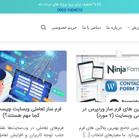
%10 تخفیف برای رزرو پروژه های مرداد ماه
0920-1004510
زش
درباره ما
تماس با ما
حریم خصوصی
گین های فرم ساز وردپرس در
فرم ساز تعاملی وبسایت چیست
 وبسایت (۷ مورد)
کجا مهم هستند؟)
ررسی جامع بهترین پلاگین های فرم
فرم‌های تعاملی در وب‌سایت‌ها نق
دازد. ما معیارهای انتخاب [...]
جلب توجه کاربران و افزایش تعامل 