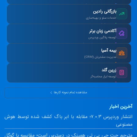
افزایش ۴۰٪ فروش آنلاین پس از بازطراحی.
بازرگانی رادین
خدمات سئو و بهینه‌سازی
رتبه ۱ گوگل در کلمات کلیدی هدف در ۳ ماه.
آکادمی زبان برتر
توسعه پلاگین وردپرس
طراحی سیستم آزمون آنلاین و صدور کارنامه.
بیمه آسیا
مدیریت مشتریان (CRM)
یکپارچه‌سازی اطلاعات و اتوماسیون پیامک.
زرین گلد
توسعه ابزار محاسبه‌گر
ماشین‌حساب پیشرفته سود مرکب و طلا.
مشاهده تمام نمونه کارها
آخرین اخبار
انتشار وردپرس ۷.۰.۳؛ مقابله با ابر باگ کشف شده توسط هوش
مصنوعی
مترجم چت جی پی تی همینک در دسترس است؛ مقایسه با گوگل