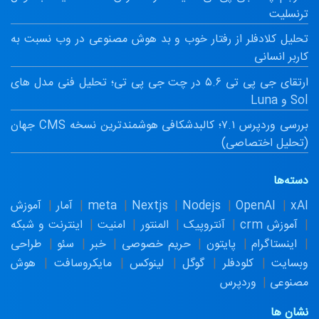
ترنسلیت
تحلیل کلادفلر از رفتار خوب و بد هوش مصنوعی در وب نسبت به
کاربر انسانی
ارتقای جی پی تی ۵.۶ در چت جی پی تی؛ تحلیل فنی مدل های
Sol و Luna
بررسی وردپرس ۷.۱؛ کالبدشکافی هوشمندترین نسخه CMS جهان
(تحلیل اختصاصی)
دسته‌ها
xAI
OpenAI
Nodejs
Nextjs
meta
آمار
آموزش
آموزش crm
آنتروپیک
المنتور
امنیت
اینترنت و شبکه
اینستاگرام
پایتون
حریم خصوصی
خبر
سئو
طراحی
وبسایت
کلودفلر
گوگل
لینوکس
مایکروسافت
هوش
مصنوعی
وردپرس
نشان ها