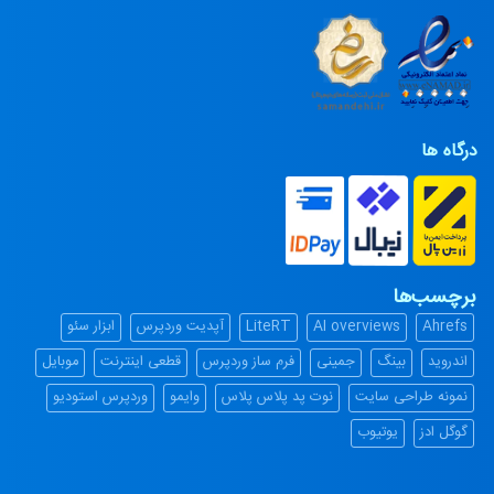
درگاه ها
برچسب‌ها
Ahrefs
AI overviews
LiteRT
آپدیت وردپرس
ابزار سئو
اندروید
بینگ
جمینی
فرم ساز وردپرس
قطعی اینترنت
موبایل
نمونه طراحی سایت
نوت پد پلاس پلاس
وایمو
وردپرس استودیو
گوگل ادز
یوتیوب