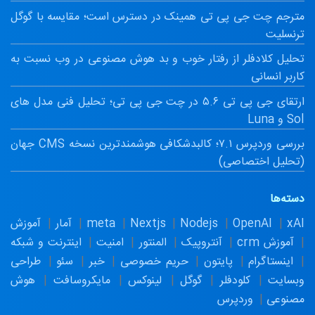
مترجم چت جی پی تی همینک در دسترس است؛ مقایسه با گوگل
ترنسلیت
تحلیل کلادفلر از رفتار خوب و بد هوش مصنوعی در وب نسبت به
کاربر انسانی
ارتقای جی پی تی ۵.۶ در چت جی پی تی؛ تحلیل فنی مدل های
Sol و Luna
بررسی وردپرس ۷.۱؛ کالبدشکافی هوشمندترین نسخه CMS جهان
(تحلیل اختصاصی)
دسته‌ها
xAI
OpenAI
Nodejs
Nextjs
meta
آمار
آموزش
آموزش crm
آنتروپیک
المنتور
امنیت
اینترنت و شبکه
اینستاگرام
پایتون
حریم خصوصی
خبر
سئو
طراحی
وبسایت
کلودفلر
گوگل
لینوکس
مایکروسافت
هوش
مصنوعی
وردپرس