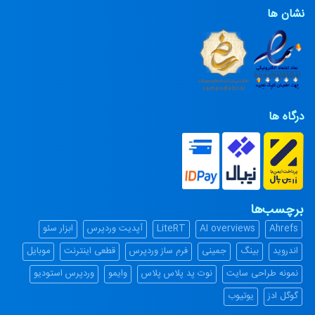
نشان ها
درگاه ها
برچسب‌ها
Ahrefs
AI overviews
LiteRT
آپدیت وردپرس
ابزار سئو
اندروید
بینگ
جمینی
فرم ساز وردپرس
قطعی اینترنت
موبایل
نمونه طراحی سایت
نوت پد پلاس پلاس
وایمو
وردپرس استودیو
گوگل ادز
یوتیوب