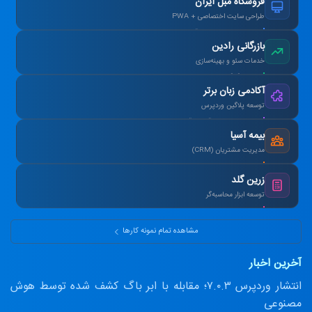
فروشگاه مبل ایران
طراحی سایت اختصاصی + PWA
افزایش ۴۰٪ فروش آنلاین پس از بازطراحی.
بازرگانی رادین
خدمات سئو و بهینه‌سازی
رتبه ۱ گوگل در کلمات کلیدی هدف در ۳ ماه.
آکادمی زبان برتر
توسعه پلاگین وردپرس
طراحی سیستم آزمون آنلاین و صدور کارنامه.
بیمه آسیا
مدیریت مشتریان (CRM)
یکپارچه‌سازی اطلاعات و اتوماسیون پیامک.
زرین گلد
توسعه ابزار محاسبه‌گر
ماشین‌حساب پیشرفته سود مرکب و طلا.
مشاهده تمام نمونه کارها
آخرین اخبار
انتشار وردپرس ۷.۰.۳؛ مقابله با ابر باگ کشف شده توسط هوش
مصنوعی