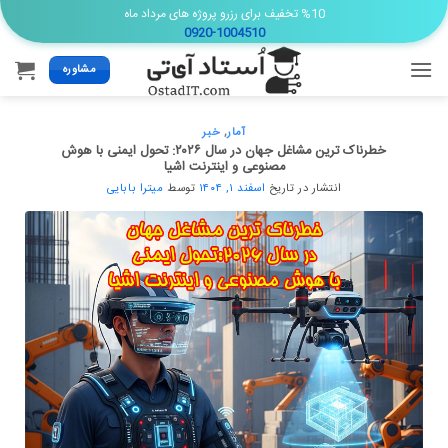
Ski
%10 تخفیف برای رزرو پروژه های مرداد ماه
0920-1004510
t
conten
مشاوره
آمار
,
خبر
خطرناک ترین مشاغل جهان در سال ۲۰۲۶: تحول ایمنی با هوش
مصنوعی و اینترنت اشیا
انتشار در تاریخ
اسفند ۱, ۱۴۰۴
توسط
میترا بابایی