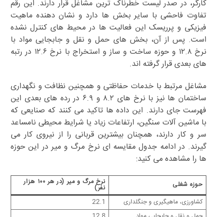
کارگر، در صدر لیست خطرناک ترین مشاغل قرار دارند. این رقم
تفاوت فاحشی با سایر بخش ها دارد و نشان دهنده ماهیت
فیزیکی و پرریسک این فعالیت ها در محیط های کنترل نشده
است. پس از آن، بخش های حمل و نقل و جابجایی مواد با
نرخ ۱۲.۸ و حوزه ساخت و ساز و استخراج با نرخ ۱۲.۶ در رتبه
های بعدی قرار گرفته اند.
مشاغل مرتبط با خدمات حفاظتی و همچنین نظافت و نگهداری
ساختمان ها نیز با نرخ های ۸.۲ و ۶.۹ در رده های بعدی این
فهرست جای دارند. این داده ها تاکید می کنند که صنایعی که
با ماشین آلات سنگین، ارتفاعات زیاد یا شرایط محیطی نامساعد
سر و کار دارند، همچنان بیشترین قربانی را از نیروی کار می
گیرند. در ادامه جدول مقایسه ای نرخ مرگ و میر در این حوزه
ها را مشاهده می کنید:
نرخ مرگ و میر (در هر ۱۰۰ هزار
حوزه شغلی
نفر)
کشاورزی، ماهیگیری و جنگلداری
22.1
حمل و نقل و جابجایی مواد
12.8