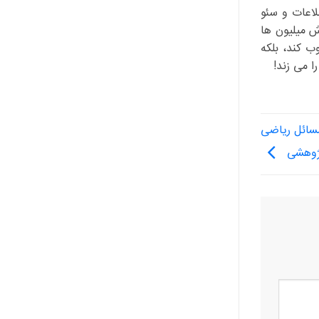
لاعات و سئو
ش میلیون ها
ب کند، بلکه
ا می زند!
First Proof برای حل مسائل ریاضی
ژوهشی