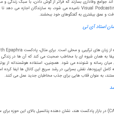
وانسته اند جوامع وفاداری بسازند که فراتر از گوش دادن، با سبک زندگی و 
سازندگان نیز ارتباط برقرار می کنند. این پدیده که به اصطلاح Visual Podcasting نامیده می شود، به سازندگان اج
بافت و عمق بیشتری به گفتگوهای خود ببخشند.
ان استاد آی تی
یکی از نکات کلیدی در موفقیت پادکست های نوین هندی، استفاده از زبان 
ده از ترکیب زبان های انگلیسی و تامیلی (Tanglish)، دقیقا به همان شیوه ای با مخاطب صحبت می کند که آن ها در
میان رسانه و شنونده می شود. همچنین، استفاده هوشمندانه از یو
اشای نسخه کامل اپیزودها، نقش بسزایی در رشد سریع این کانال ها ایفا کرده 
تند، به عنوان قلاب هایی برای جذب مخاطبان جدید عمل می کنند.
معتقدند که رشد ۲۵ درصدی سالانه (CAGR) در بازار پادکست هند، نشان دهنده پتانسیل بالای این حوزه 