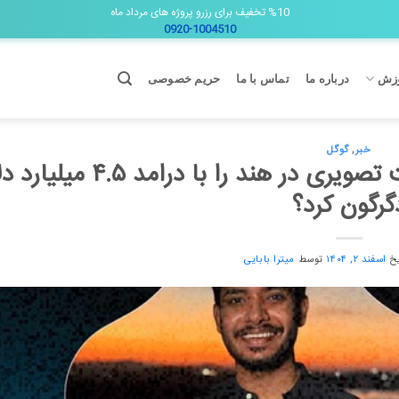
%10 تخفیف برای رزرو پروژه های مرداد ماه
0920-1004510
زش
درباره ما
تماس با ما
حریم خصوصی
خبر
,
گوگل
چگونه یوتیوب بازار محتوای پادکست تصویری در هند را با 
گرگون کرد؟
یخ
اسفند ۲, ۱۴۰۴
توسط
میترا بابایی