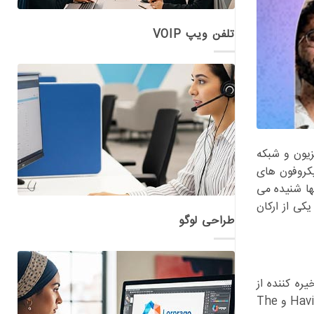
تلفن ویپ VOIP
یون و شبکه
یکروفون های
ها شنیده می
کی از ارکان
طراحی لوگو
ره کننده از
فرمت های فقط صوتی به سمت پادشوهای بصری محور در حال حرکت است. سازندگان برنامه های محبوبی نظیر Having Said That Show و The