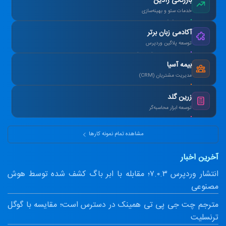
بازرگانی رادین
خدمات سئو و بهینه‌سازی
رتبه ۱ گوگل در کلمات کلیدی هدف در ۳ ماه.
آکادمی زبان برتر
توسعه پلاگین وردپرس
طراحی سیستم آزمون آنلاین و صدور کارنامه.
بیمه آسیا
مدیریت مشتریان (CRM)
یکپارچه‌سازی اطلاعات و اتوماسیون پیامک.
زرین گلد
توسعه ابزار محاسبه‌گر
ماشین‌حساب پیشرفته سود مرکب و طلا.
مشاهده تمام نمونه کارها
آخرین اخبار
انتشار وردپرس ۷.۰.۳؛ مقابله با ابر باگ کشف شده توسط هوش
مصنوعی
مترجم چت جی پی تی همینک در دسترس است؛ مقایسه با گوگل
ترنسلیت