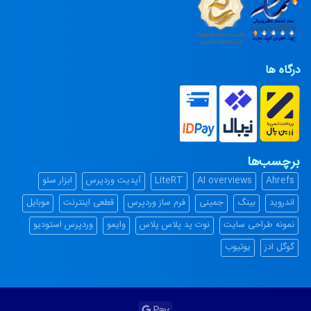
درگاه ها
برچسب‌ها
Ahrefs
AI overviews
LiteRT
آپدیت وردپرس
ابزار سئو
اندروید
بینگ
جمینی
فرم ساز وردپرس
قطعی اینترنت
موبایل
نمونه طراحی سایت
نوت پد پلاس پلاس
وایمو
وردپرس استودیو
گوگل ادز
یوتیوب
Google