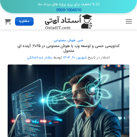
Ski
%10 تخفیف برای رزرو پروژه های مرداد ماه
0920-1004510
t
conten
مشاوره
خبر
,
هوش مصنوعی
کدنویسی حسی و توسعه وب با هوش مصنوعی در ۲۰۲۵: آینده ای
متحول
انتشار در تاریخ
شهریور ۲۰, ۱۴۰۴
توسط
یاشار عبدالمالکی