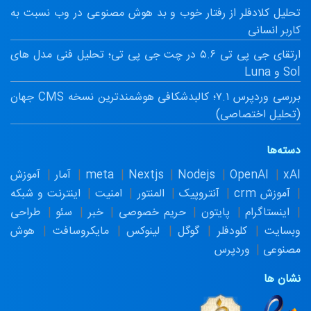
تحلیل کلادفلر از رفتار خوب و بد هوش مصنوعی در وب نسبت به
کاربر انسانی
ارتقای جی پی تی ۵.۶ در چت جی پی تی؛ تحلیل فنی مدل های
Sol و Luna
بررسی وردپرس ۷.۱؛ کالبدشکافی هوشمندترین نسخه CMS جهان
(تحلیل اختصاصی)
دسته‌ها
xAI
OpenAI
Nodejs
Nextjs
meta
آمار
آموزش
آموزش crm
آنتروپیک
المنتور
امنیت
اینترنت و شبکه
اینستاگرام
پایتون
حریم خصوصی
خبر
سئو
طراحی
وبسایت
کلودفلر
گوگل
لینوکس
مایکروسافت
هوش
مصنوعی
وردپرس
نشان ها