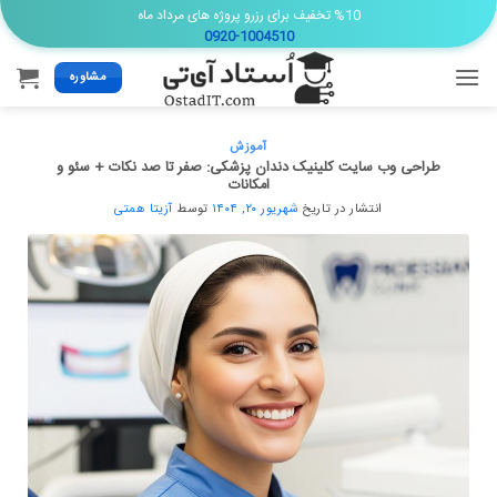
Ski
%10 تخفیف برای رزرو پروژه های مرداد ماه
0920-1004510
t
conten
مشاوره
آموزش
طراحی وب سایت کلینیک دندان پزشکی: صفر تا صد نکات + سئو و
امکانات
انتشار در تاریخ
شهریور ۲۰, ۱۴۰۴
توسط
آزیتا همتی