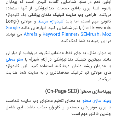
اولین قدم در سئو، شناسایی کلمات کلیدی است که بیماران
بالقوه شما برای یافتن خدمات دندانپزشکی از آنها استفاده
می‌کنند.
طراحی وب سایت کلینیک دندان پزشکی
یک کلیدواژه
کانونی مهم است، اما باید
کلیدواژه مرتبط
و طولانی (Long-
tail keywords) را نیز شناسایی کنید. ابزارهایی مانند
Google
Moz
،
SEMrush
،
Keyword Planner
و
Ahrefs
می توانند
در این زمینه به شما کمک کنند.
به عنوان مثال، به جای فقط «دندانپزشکی»، می‌توانید از عباراتی
مانند «بهترین کلینیک دندانپزشکی در [نام شهر]» با
سئو محلی
یا «درمان ریشه دندان دردناک» استفاده کنید. این کلیدواژه
های طولانی تر، ترافیک هدفمندتری را به سایت شما هدایت
می‌کنند.
بهینه‌سازی محتوا (On-Page SEO)
بهینه سازی محتوا
به معنای تنظیم محتوای وب سایت شماست
تا برای موتورهای جستجو و کاربران جذاب باشد. این شامل
چندین فاکتور مهم است: