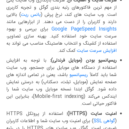
سرعت سایت و اهمیت آن:
سرعت بارگذاری وب سایت یکی
از مهم ترین فاکتورهای رتبه بندی گوگل و تجربه کاربری
است. وب سایت های کند، نرخ پرش (
بانس ریت
) بالایی
دارند و کاربران را از دست می دهند. از ابزارهایی مانند
Google PageSpeed Insights
برای بررسی و بهبود
سرعت سایت خود استفاده کنید. بهینه سازی تصاویر،
استفاده از کشینگ و انتخاب هاستینگ مناسب می تواند به
افزایش سرعت سایت
کمک کند.
ریسپانسیو بودن (موبایل فرندلی):
با توجه به افزایش
استفاده از دستگاه های موبایل برای جستجو، وب سایت
شما باید کاملاً
ریسپانسیو
باشد، یعنی در تمامی اندازه های
صفحه نمایش (موبایل، تبلت، دسکتاپ) به درستی نمایش
داده شود. گوگل ابتدا نسخه موبایل وب سایت شما را
ایندکس می‌کند (Mobile-first indexing)، بنابراین این
فاکتور حیاتی است.
امنیت سایت (HTTPS):
استفاده از پروتکل HTTPS
(
گواهی SSL
) برای امنیت وب سایت شما و اطلاعات کاربران
ضروری است. گوگل وب سایت های HTTPS را در رتبه