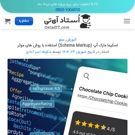
Ski
%10 تخفیف برای رزرو پروژه های مرداد ماه
0920-1004510
t
conten
مشاوره
آموزش
,
سئو
اسکیما مارک آپ (Schema Markup) استفاده با روش های موثر
انتشار در تاریخ
شهریور ۲۳, ۱۴۰۴
توسط
شکوفه امیر آبادی