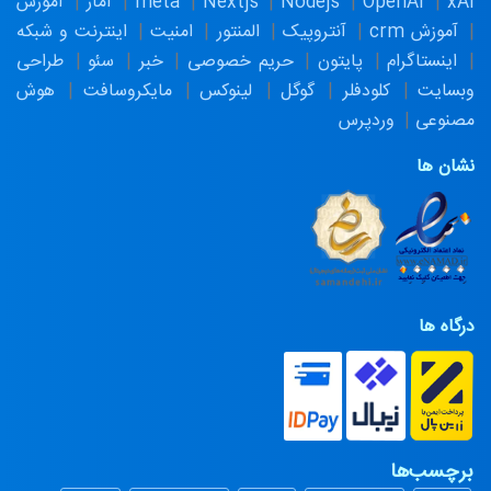
xAI
OpenAI
Nodejs
Nextjs
meta
آمار
آموزش
آموزش crm
آنتروپیک
المنتور
امنیت
اینترنت و شبکه
اینستاگرام
پایتون
حریم خصوصی
خبر
سئو
طراحی
وبسایت
کلودفلر
گوگل
لینوکس
مایکروسافت
هوش
مصنوعی
وردپرس
نشان ها
درگاه ها
برچسب‌ها