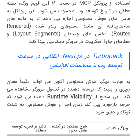
استفاده از پروتکل MCP در نسخه ۱۶ این فریم ورک، نقطه
عطفی در تاریخ توسعه وب محسوب می شود. این پروتکل به
عامل های هوش مصنوعی اجازه می دهد تا به داده های
ساختاریافته ای مانند مسیرهای رندر شده (Rendered
Routes)، بخش های چیدمان (Layout Segments) و
خطاهای جاوا اسکریپت در مرورگر دسترسی پیدا کنند.
Turbopack در Next.js: انقلابی در سرعت
توسعه وب با محاسبات افزایشی
به عبارت دیگر، هوش مصنوعی اکنون می تواند دقیقاً همان
چیزی را ببیند که توسعه دهنده در کنسول مرورگر مشاهده می
کند. این سطح از
Runtime Visibility
باعث می شود که
چرخه بازخورد بین کد، زمان اجرا و هوش مصنوعی به شدت
کوتاه و دقیق شود.
شرح عملکرد در آینده
تاثیر بر تجربه توسعه
ویژگی کلیدی
عامل محور
دهنده