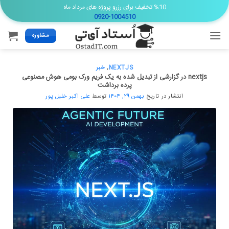
Ski
%10 تخفیف برای رزرو پروژه های مرداد ماه
0920-1004510
t
conten
مشاوره
NEXTJS
,
خبر
nextjs در گزارشی از تبدیل شده به یک فریم ورک بومی هوش مصنوعی
پرده برداشت
انتشار در تاریخ
بهمن ۲۹, ۱۴۰۴
توسط
علی اکبر خلیل پور