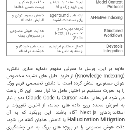
Model Context
ایجاد استاندارد ارتباطی
حذف نیاز به کپی
Protocol
بین فریم ورک و AI
پیست دستی خطاها
ارائه فایل agents.md
کاهش مصرف توکن و
AI-Native Indexing
برای مستندات فشرده
افزایش دقت AI
تعریف مهارت های
Structured
هدایت هوش مصنوعی
تخصصی (Next.js
Workflows
در مسیرهای بهینه
Skills)
Devtools
اتصال مستقیم ابزارهای
عیب یابی خودکار و
Integration
توسعه به عامل ها
هوشمند در لحظه
علاوه بر این، ورسل با معرفی مفهوم «نمایه سازی دانش»
(Knowledge Indexing) از طریق فایل های فشرده مخصوص
هوش مصنوعی، تلاش کرده است تا دانش تخصصی فریم ورک
را به صورت مستقیم در اختیار عامل ها قرار دهد. این کار باعث
می شود ابزارهایی مانند Cursor یا Claude Code بدون نیاز
به آموزش مجدد روی داده های جدید، از آخرین تغییرات و
استانداردهای Next.js آگاه باشند. این رویکرد که به آن
Hallucination Mitigation
یا کاهش هذیان گفته می شود،
دقت هوش مصنوعی را در پروژه های بزرگ به طرز چشمگیری