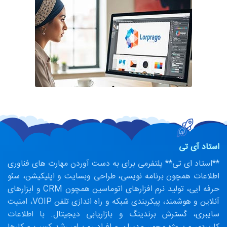
استاد آی تی
**استاد ای تی** پلتفرمی برای به دست آوردن مهارت های فناوری
اطلاعات همچون برنامه نویسی، طراحی وبسایت و اپلیکیشن، سئو
حرفه ایی، تولید نرم افزارهای اتوماسین همچون CRM و ابزارهای
آنلاین و هوشمند، پیکربندی شبکه و راه اندازی تلفن VOIP، امنیت
سایبری، گسترش برندینگ و بازاریابی دیجیتال. با اطلاعات