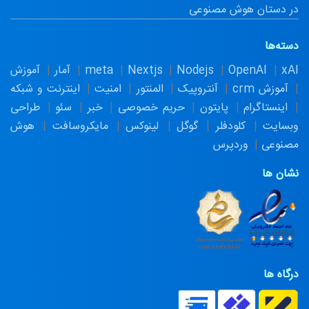
در دستان هوش مصنوعی
دسته‌ها
xAI
OpenAI
Nodejs
Nextjs
meta
آمار
آموزش
آموزش crm
آنتروپیک
المنتور
امنیت
اینترنت و شبکه
اینستاگرام
پایتون
حریم خصوصی
خبر
سئو
طراحی
وبسایت
کلودفلر
گوگل
لینوکس
مایکروسافت
هوش
مصنوعی
وردپرس
نشان ها
درگاه ها