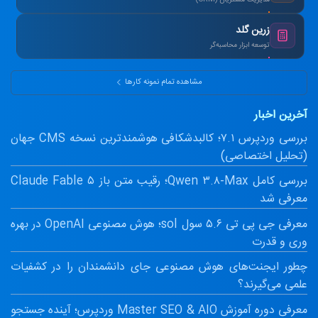
یکپارچه‌سازی اطلاعات و اتوماسیون پیامک.
زرین گلد
توسعه ابزار محاسبه‌گر
ماشین‌حساب پیشرفته سود مرکب و طلا.
مشاهده تمام نمونه کارها
آخرین اخبار
بررسی وردپرس ۷.۱؛ کالبدشکافی هوشمندترین نسخه CMS جهان
(تحلیل اختصاصی)
بررسی کامل Qwen ۳.۸-Max؛ رقیب متن باز Claude Fable ۵
معرفی شد
معرفی جی پی تی ۵.۶ سول sol؛ هوش مصنوعی OpenAI در بهره
وری و قدرت
چطور ایجنت‌های هوش مصنوعی جای دانشمندان را در کشفیات
علمی می‌گیرند؟
معرفی دوره آموزش Master SEO & AIO وردپرس؛ آینده جستجو