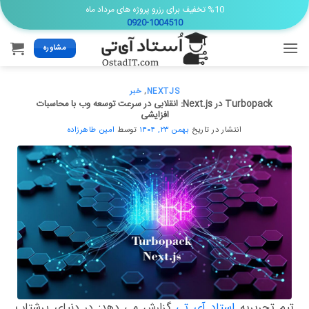
Ski
%10 تخفیف برای رزرو پروژه های مرداد ماه
0920-1004510
t
conten
مشاوره
NEXTJS
,
خبر
Turbopack در Next.js: انقلابی در سرعت توسعه وب با محاسبات
افزایشی
انتشار در تاریخ
بهمن ۲۳, ۱۴۰۴
توسط
امین طاهرزاده
تیم تحریریه
استاد آی تی
گزارش می دهد: در دنیای پرشتاب