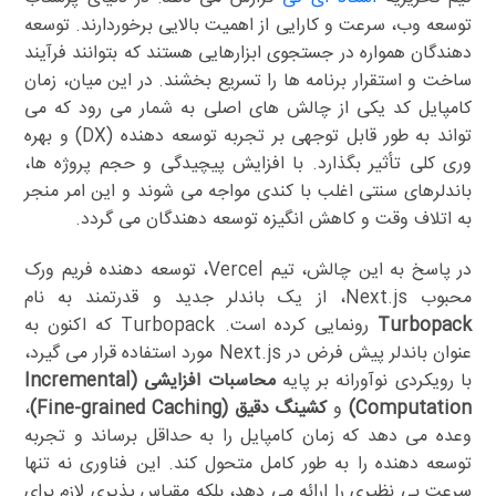
توسعه وب، سرعت و کارایی از اهمیت بالایی برخوردارند. توسعه
دهندگان همواره در جستجوی ابزارهایی هستند که بتوانند فرآیند
ساخت و استقرار برنامه ها را تسریع بخشند. در این میان، زمان
کامپایل کد یکی از چالش های اصلی به شمار می رود که می
تواند به طور قابل توجهی بر تجربه توسعه دهنده (DX) و بهره
وری کلی تأثیر بگذارد. با افزایش پیچیدگی و حجم پروژه ها،
باندلرهای سنتی اغلب با کندی مواجه می شوند و این امر منجر
به اتلاف وقت و کاهش انگیزه توسعه دهندگان می گردد.
در پاسخ به این چالش، تیم Vercel، توسعه دهنده فریم ورک
محبوب Next.js، از یک باندلر جدید و قدرتمند به نام
Turbopack
رونمایی کرده است. Turbopack که اکنون به
عنوان باندلر پیش فرض در Next.js مورد استفاده قرار می گیرد،
با رویکردی نوآورانه بر پایه
محاسبات افزایشی (Incremental
Computation)
و
کشینگ دقیق (Fine-grained Caching)
،
وعده می دهد که زمان کامپایل را به حداقل برساند و تجربه
توسعه دهنده را به طور کامل متحول کند. این فناوری نه تنها
سرعت بی نظیری را ارائه می دهد، بلکه مقیاس پذیری لازم برای