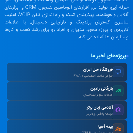
اطلاعات همچون برنامه نویسی، طراحی وبسایت و اپلیکیشن، سئو
حرفه ایی، تولید نرم افزارهای اتوماسین همچون CRM و ابزارهای
آنلاین و هوشمند، پیکربندی شبکه و راه اندازی تلفن VOIP، امنیت
سایبری، گسترش برندینگ و بازاریابی دیجیتال. با اطلاعات
کاربردی و پروژه محور، مدیران و افراد رو برای رشد کسب و کارها
و سازمان ها آماده می کنه.
پروژه‌های اخیر ما
فروشگاه مبل ایران
طراحی سایت اختصاصی + PWA
افزایش ۴۰٪ فروش آنلاین پس از بازطراحی.
بازرگانی رادین
خدمات سئو و بهینه‌سازی
رتبه ۱ گوگل در کلمات کلیدی هدف در ۳ ماه.
آکادمی زبان برتر
توسعه پلاگین وردپرس
طراحی سیستم آزمون آنلاین و صدور کارنامه.
بیمه آسیا
مدیریت مشتریان (CRM)