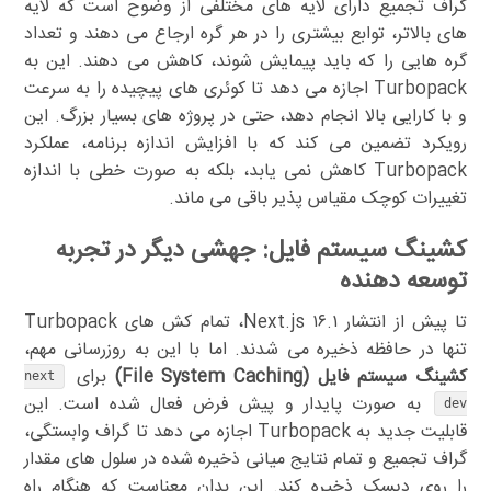
گراف تجمیع دارای لایه های مختلفی از وضوح است که لایه
های بالاتر، توابع بیشتری را در هر گره ارجاع می دهند و تعداد
گره هایی را که باید پیمایش شوند، کاهش می دهند. این به
Turbopack اجازه می دهد تا کوئری های پیچیده را به سرعت
و با کارایی بالا انجام دهد، حتی در پروژه های بسیار بزرگ. این
رویکرد تضمین می کند که با افزایش اندازه برنامه، عملکرد
Turbopack کاهش نمی یابد، بلکه به صورت خطی با اندازه
تغییرات کوچک مقیاس پذیر باقی می ماند.
کشینگ سیستم فایل: جهشی دیگر در تجربه
توسعه دهنده
تا پیش از انتشار Next.js ۱۶.۱، تمام کش های Turbopack
تنها در حافظه ذخیره می شدند. اما با این به روزرسانی مهم،
کشینگ سیستم فایل (File System Caching)
برای
next
به صورت پایدار و پیش فرض فعال شده است. این
dev
قابلیت جدید به Turbopack اجازه می دهد تا گراف وابستگی،
گراف تجمیع و تمام نتایج میانی ذخیره شده در سلول های مقدار
را روی دیسک ذخیره کند. این بدان معناست که هنگام راه