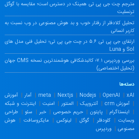
مترجم چت جی پی تی همینک در دسترس است؛ مقایسه با گوگل
ترنسلیت
تحلیل کلادفلر از رفتار خوب و بد هوش مصنوعی در وب نسبت به
کاربر انسانی
ارتقای جی پی تی ۵.۶ در چت جی پی تی؛ تحلیل فنی مدل های
Sol و Luna
بررسی وردپرس ۷.۱؛ کالبدشکافی هوشمندترین نسخه CMS جهان
(تحلیل اختصاصی)
دسته‌ها
xAI
OpenAI
Nodejs
Nextjs
meta
آمار
آموزش
آموزش crm
آنتروپیک
المنتور
امنیت
اینترنت و شبکه
اینستاگرام
پایتون
حریم خصوصی
خبر
سئو
طراحی
وبسایت
کلودفلر
گوگل
لینوکس
مایکروسافت
هوش
مصنوعی
وردپرس