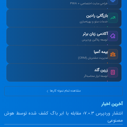
طراحی سایت اختصاصی + PWA
افزایش ۴۰٪ فروش آنلاین پس از بازطراحی.
بازرگانی رادین
خدمات سئو و بهینه‌سازی
رتبه ۱ گوگل در کلمات کلیدی هدف در ۳ ماه.
آکادمی زبان برتر
توسعه پلاگین وردپرس
طراحی سیستم آزمون آنلاین و صدور کارنامه.
بیمه آسیا
مدیریت مشتریان (CRM)
یکپارچه‌سازی اطلاعات و اتوماسیون پیامک.
زرین گلد
توسعه ابزار محاسبه‌گر
ماشین‌حساب پیشرفته سود مرکب و طلا.
مشاهده تمام نمونه کارها
آخرین اخبار
انتشار وردپرس ۷.۰.۳؛ مقابله با ابر باگ کشف شده توسط هوش
مصنوعی