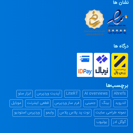
نشان ها
درگاه ها
برچسب‌ها
Ahrefs
AI overviews
LiteRT
آپدیت وردپرس
ابزار سئو
اندروید
بینگ
جمینی
فرم ساز وردپرس
قطعی اینترنت
موبایل
نمونه طراحی سایت
نوت پد پلاس پلاس
وایمو
وردپرس استودیو
گوگل ادز
یوتیوب