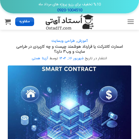
Ski
%10 تخفیف برای رزرو پروژه های مرداد ماه
0920-1004510
t
conten
مشاوره
آموزش
,
طراحی وبسایت
اسمارت کانترکت یا قرارداد هوشمند چیست و چه کاربردی در طراحی
سایت و وب۳ دارد؟
انتشار در تاریخ
شهریور ۱۶, ۱۴۰۴
توسط
آزیتا همتی