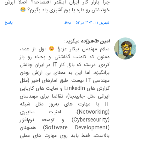
چرا بازار کار ایران اینقدر افتضاحه؟ اصلاً ارزش
خوندنش رو داره یا برم آشپزی یاد بگیرم؟
شهریور ۲۱, ۱۴۰۴ در ۲:۵۲ ب٫ظ
پاسخ
امین طاهرزاده
میگوید:
سلام مهندس بیکار عزیز!
اول از همه،
ممنون که کامنت گذاشتی و بحث رو باز
کردی. درسته که بازار کار IT در ایران چالش
برانگیزه، اما این به معنای بی ارزش بودن
مهندسی IT نیست. طبق آمارهای اخیر (مثل
گزارش های LinkedIn و سایت های کاریابی
ایرانی مثل جابینجا)، تقاضا برای مهندسان
IT با مهارت های به‌روز مثل شبکه
(Networking)، امنیت سایبری
(Cybersecurity) و توسعه نرم‌افزار
(Software Development) همچنان
بالاست، فقط باید روی مهارت های عملی