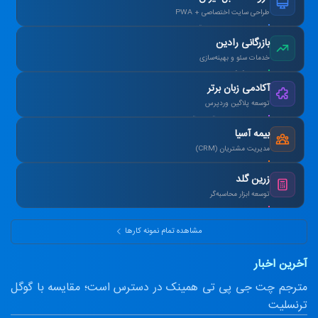
طراحی سایت اختصاصی + PWA
افزایش ۴۰٪ فروش آنلاین پس از بازطراحی.
بازرگانی رادین
خدمات سئو و بهینه‌سازی
رتبه ۱ گوگل در کلمات کلیدی هدف در ۳ ماه.
آکادمی زبان برتر
توسعه پلاگین وردپرس
طراحی سیستم آزمون آنلاین و صدور کارنامه.
بیمه آسیا
مدیریت مشتریان (CRM)
یکپارچه‌سازی اطلاعات و اتوماسیون پیامک.
زرین گلد
توسعه ابزار محاسبه‌گر
ماشین‌حساب پیشرفته سود مرکب و طلا.
مشاهده تمام نمونه کارها
آخرین اخبار
مترجم چت جی پی تی همینک در دسترس است؛ مقایسه با گوگل
ترنسلیت