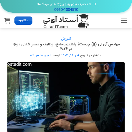
Ski
%10 تخفیف برای رزرو پروژه های مرداد ماه
0920-1004510
t
conten
مشاوره
آموزش
مهندس آی تی (it) چیست؟ راهنمای جامع، وظایف و مسیر شغلی موفق
در ۲۰۲۶
انتشار در تاریخ
آذر ۱۸, ۱۴۰۴
توسط
امین طاهرزاده