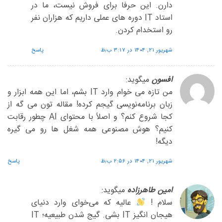
دارن. این حرفا برای فروش نیست، ما در
استاد IT دوره های عملی داریم که هزاران نفر
رو استخدام کردن.
شهریور ۲۱, ۱۴۰۴ در ۳:۱۷ ب٫ظ
پاسخ
افسون
میگوید:
من تازه می خوام وارد IT بشم، اما این همه ابزار و
زبان برنامه‌نویسی گیجم کرده! مقاله تون می گه از
کجا شروع کنم؟ و اصلاً با محتوای AI چطور رقابت
کنیم؟ هوش مصنوعی همه شغل ها رو می گیره
دیگه!
شهریور ۲۱, ۱۴۰۴ در ۲:۵۶ ب٫ظ
پاسخ
امین طاهرزاده
میگوید:
سلام !
عالیه که می‌خوای وارد دنیای
هیجان انگیز IT بشی. گیج شدن طبیعیه؛ IT