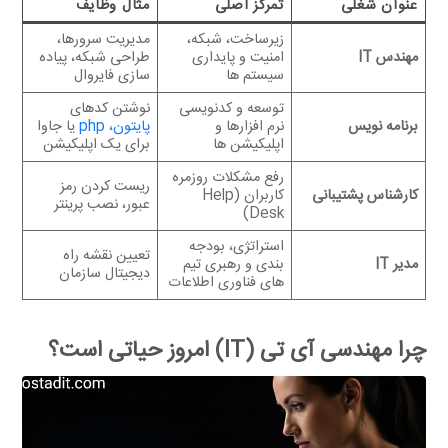
عنوان شغلی
تمرکز اصلی
مثال وظایف
زیرساخت، شبکه،
مدیریت سرورها،
مهندس IT
امنیت و پایداری
طراحی شبکه، پیاده
سیستم ها
سازی فایروال
توسعه و کدنویسی
نوشتن کدهای
برنامه نویس
نرم افزارها و
پایتون
،
php
یا جاوا
اپلیکیشن ها
برای یک اپلیکیشن
رفع مشکلات روزمره
ریست کردن رمز
کارشناس پشتیبانی
کاربران (Help
عبور، نصب پرینتر
Desk)
استراتژی، بودجه
تعیین نقشه راه
مدیر IT
بندی و رهبری تیم
دیجیتال سازمان
های فناوری اطلاعات
چرا مهندسی آی تی (IT) امروز حیاتی است؟