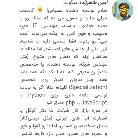
امین طاهرزاده
میگوید:
سلام توسعه دهنده عصبانی!
کامنتت
خیلی جالبه و نشون می ده که مقاله رو با
دقت خوندی. درسته، مهندسی IT حوزه
وسیعیه و هیچ کس نه اینکه نمی‌تونه “همه
چی” رو بدونه فقط سختی داره اما شدنیه،
این یکی از چالش های اصلیشه. اما مقاله ما
هدفش اینه که نقش های متنوع (مثل
مهندس شبکه، توسعه دهنده، یا متخصص
داده) رو معرفی کنه، نه اینکه بگه همه باید
همه چیز بدونن. تمرکز روی تخصص
(Specialization) کلیده؛ مثلاً اگر به برنامه
نویسی علاقه داری، روی Python یا
JavaScript یا php عمیق شو.
در مورد بازار کار: شرکت ها مثل گوگل یا
استارت آپ های ایرانی (مثل دیجی‌کالا)
دنبال متخصصان هستن، اما با پورتفولیو قوی
و تجربه های عملی، حتی تازه کارها شانس