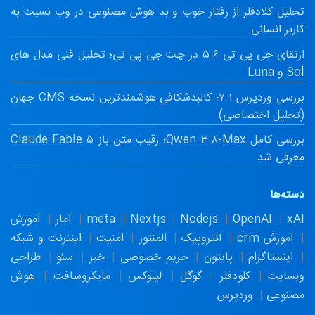
تحلیل کلادفلر از رفتار خوب و بد هوش مصنوعی در وب نسبت به
کاربر انسانی
ارتقای جی پی تی ۵.۶ در چت جی پی تی؛ تحلیل فنی مدل های
Sol و Luna
بررسی وردپرس ۷.۱؛ کالبدشکافی هوشمندترین نسخه CMS جهان
(تحلیل اختصاصی)
بررسی کامل Qwen ۳.۸-Max؛ رقیب متن باز Claude Fable ۵
معرفی شد
دسته‌ها
xAI
OpenAI
Nodejs
Nextjs
meta
آمار
آموزش
آموزش crm
آنتروپیک
المنتور
امنیت
اینترنت و شبکه
اینستاگرام
پایتون
حریم خصوصی
خبر
سئو
طراحی
وبسایت
کلودفلر
گوگل
لینوکس
مایکروسافت
هوش
مصنوعی
وردپرس