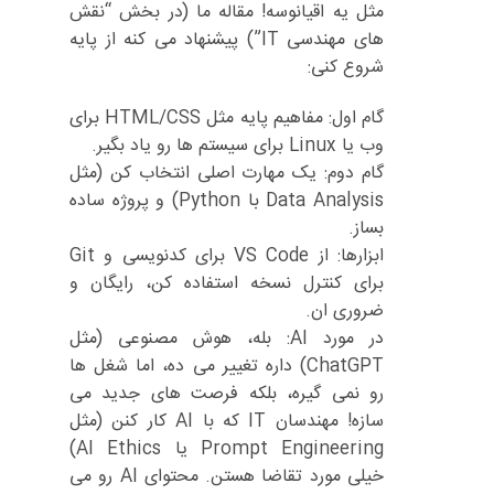
مثل یه اقیانوسه! مقاله ما (در بخش “نقش
های مهندسی IT”) پیشنهاد می کنه از پایه
شروع کنی:
گام اول: مفاهیم پایه مثل HTML/CSS برای
وب یا Linux برای سیستم ها رو یاد بگیر.
گام دوم: یک مهارت اصلی انتخاب کن (مثل
Data Analysis با Python) و پروژه ساده
بساز.
ابزارها: از VS Code برای کدنویسی و Git
برای کنترل نسخه استفاده کن، رایگان و
ضروری ان.
در مورد AI: بله، هوش مصنوعی (مثل
ChatGPT) داره تغییر می ده، اما شغل ها
رو نمی گیره، بلکه فرصت های جدید می
سازه! مهندسان IT که با AI کار کنن (مثل
Prompt Engineering یا AI Ethics)
خیلی مورد تقاضا هستن. محتوای AI رو می