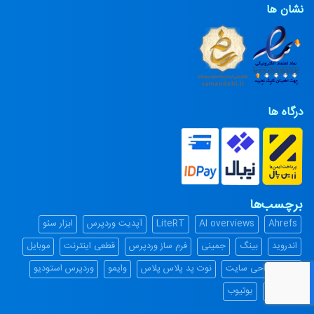
نشان ها
درگاه ها
برچسب‌ها
Ahrefs
AI overviews
LiteRT
آپدیت وردپرس
ابزار سئو
اندروید
بینگ
جمینی
فرم ساز وردپرس
قطعی اینترنت
موبایل
نمونه طراحی سایت
نوت پد پلاس پلاس
وایمو
وردپرس استودیو
گوگل ادز
یوتیوب