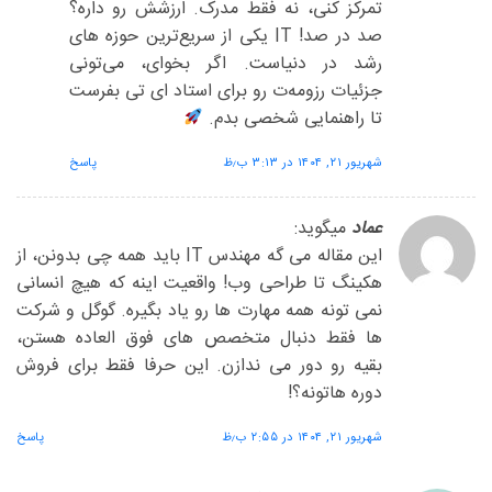
تمرکز کنی، نه فقط مدرک. ارزشش رو داره؟
صد در صد! IT یکی از سریع‌ترین حوزه های
رشد در دنیاست. اگر بخوای، می‌تونی
جزئیات رزومه‌ت رو برای استاد ای تی بفرست
تا راهنمایی شخصی بدم.
شهریور ۲۱, ۱۴۰۴ در ۳:۱۳ ب٫ظ
پاسخ
عماد
میگوید:
این مقاله می گه مهندس IT باید همه چی بدونن، از
هکینگ تا طراحی وب! واقعیت اینه که هیچ انسانی
نمی تونه همه مهارت ها رو یاد بگیره. گوگل و شرکت
ها فقط دنبال متخصص های فوق العاده هستن،
بقیه رو دور می ندازن. این حرفا فقط برای فروش
دوره هاتونه؟!
شهریور ۲۱, ۱۴۰۴ در ۲:۵۵ ب٫ظ
پاسخ