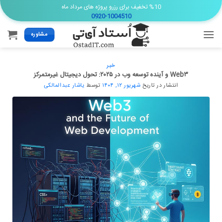
Ski
%10 تخفیف برای رزرو پروژه های مرداد ماه
0920-1004510
t
conten
مشاوره
خبر
Web۳ و آینده توسعه وب در ۲۰۲۵: تحول دیجیتال غیرمتمرکز
انتشار در تاریخ
شهریور ۱۲, ۱۴۰۴
توسط
یاشار عبدالمالکی