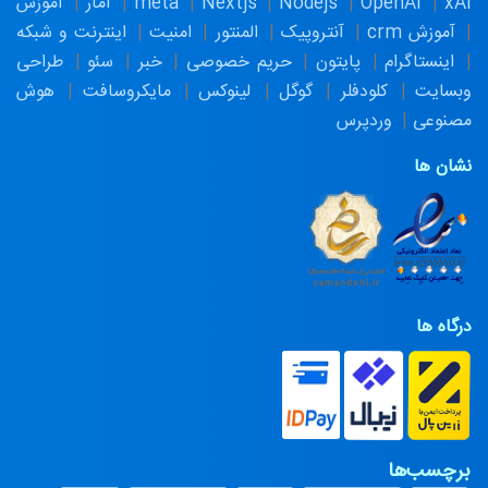
xAI
OpenAI
Nodejs
Nextjs
meta
آمار
آموزش
آموزش crm
آنتروپیک
المنتور
امنیت
اینترنت و شبکه
اینستاگرام
پایتون
حریم خصوصی
خبر
سئو
طراحی
وبسایت
کلودفلر
گوگل
لینوکس
مایکروسافت
هوش
مصنوعی
وردپرس
نشان ها
درگاه ها
برچسب‌ها