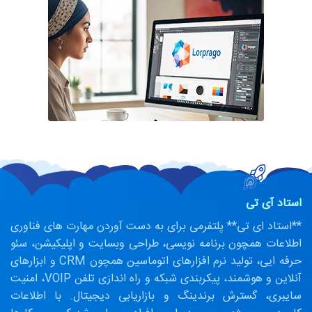
استاد آی تی
**استاد ای تی** پلتفرمی برای به دست آوردن مهارت های فناوری
اطلاعات همچون برنامه نویسی، طراحی وبسایت و اپلیکیشن، سئو
حرفه ایی، تولید نرم افزارهای اتوماسین همچون CRM و ابزارهای
آنلاین و هوشمند، پیکربندی شبکه و راه اندازی تلفن VOIP، امنیت
سایبری، گسترش برندینگ و بازاریابی دیجیتال. با اطلاعات