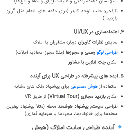
سبز: نشان دهنده زندگی و طبیعت (برای ویلاها و باغ‌ها)
نارنجی: جلب توجه کاربر (برای دکمه های اقدام مثل “رزرو
بازدید”)
۴. اعتمادسازی در UI/UX
نمایش
نظرات کاربران
درباره مشاوران یا املاک
طراحی
لوگو
رسمی و مجوزها
(مثلاً مجوز اتحادیه املاک)
امکان
چت آنلاین با مشاور
۵. ایده های پیشرفته در طراحی UX برای آینده
استفاده از
هوش مصنوعی
برای پیشنهاد ملک های مشابه
امکان
بازدید مجازی (Virtual Tour)
از طریق VR
طراحی سیستم
پیشنهاد هوشمند محله
(مثلاً پیشنهاد بهترین
محله‌ها برای خانواده‌ها، مجردها یا سرمایه گذاری)
آینده طراحی سایت املاک (هوش