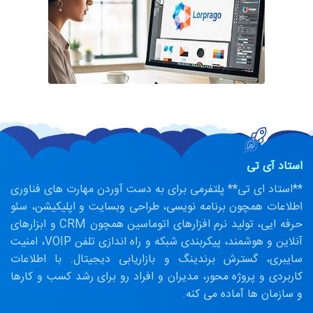
استاد آی تی
**استاد ای تی** پلتفرمی برای به دست آوردن مهارت های فناوری
اطلاعات همچون برنامه نویسی، طراحی وبسایت و اپلیکیشن، سئو
حرفه ایی، تولید نرم افزارهای اتوماسین همچون CRM و ابزارهای
آنلاین و هوشمند، پیکربندی شبکه و راه اندازی تلفن VOIP، امنیت
سایبری، گسترش برندینگ و بازاریابی دیجیتال. با اطلاعات
کاربردی و پروژه محور، مدیران و افراد رو برای رشد کسب و کارها
و سازمان ها آماده می کنه.