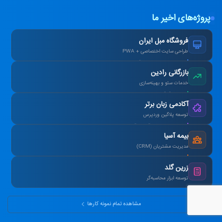
پروژه‌های اخیر ما
فروشگاه مبل ایران
طراحی سایت اختصاصی + PWA
افزایش ۴۰٪ فروش آنلاین پس از بازطراحی.
بازرگانی رادین
خدمات سئو و بهینه‌سازی
رتبه ۱ گوگل در کلمات کلیدی هدف در ۳ ماه.
آکادمی زبان برتر
توسعه پلاگین وردپرس
طراحی سیستم آزمون آنلاین و صدور کارنامه.
بیمه آسیا
مدیریت مشتریان (CRM)
یکپارچه‌سازی اطلاعات و اتوماسیون پیامک.
زرین گلد
توسعه ابزار محاسبه‌گر
ماشین‌حساب پیشرفته سود مرکب و طلا.
مشاهده تمام نمونه کارها