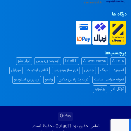
درگاه ها
برچسب‌ها
Ahrefs
AI overviews
LiteRT
آپدیت وردپرس
ابزار سئو
اندروید
بینگ
جمینی
فرم ساز وردپرس
قطعی اینترنت
موبایل
نمونه طراحی سایت
نوت پد پلاس پلاس
وایمو
وردپرس استودیو
گوگل ادز
یوتیوب
Google
Pay
تمامی حقوق نزد OstadIT محفوظ است.