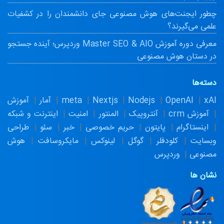
چطور ایجنت‌های هوش مصنوعی جای دانشمندان را در کشفیات
علمی می‌گیرند؟
معرفی دوره آموزش Master SEO & AIO وردپرس؛ آینده جستجو
در دستان هوش مصنوعی
دسته‌ها
xAI
OpenAI
Nodejs
Nextjs
meta
آمار
آموزش
آموزش crm
آنتروپیک
المنتور
امنیت
اینترنت و شبکه
اینستاگرام
پایتون
حریم خصوصی
خبر
سئو
طراحی
وبسایت
کلودفلر
گوگل
لینوکس
مایکروسافت
هوش
مصنوعی
وردپرس
نشان ها