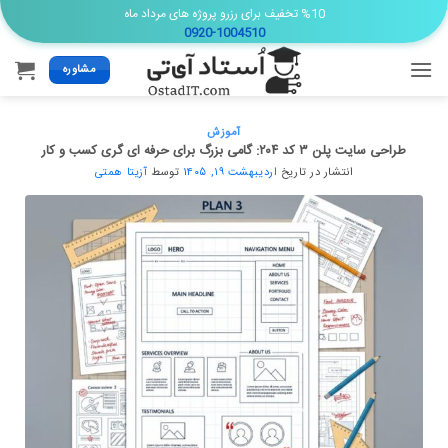
Ski
%10 تخفیف برای رزرو پروژه های مرداد ماه
0920-1004510
t
conten
مشاوره
آموزش
طراحی سایت پلن ۳ کد ۲۰۴: گامی بزرگ برای حرفه ای گری کسب و کار
انتشار در تاریخ
اردیبهشت ۱۹, ۱۴۰۵
توسط
آزیتا همتی