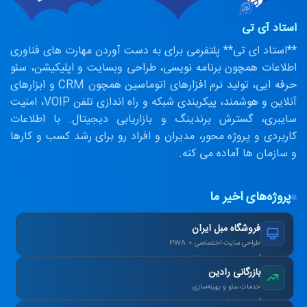
استاد آی تی
**استاد ای تی** پلتفرمی برای به دست آوردن مهارت های فناوری
اطلاعات همچون برنامه نویسی، طراحی وبسایت و اپلیکیشن، سئو
حرفه ایی، تولید نرم افزارهای اتوماسین همچون CRM و ابزارهای
آنلاین و هوشمند، پیکربندی شبکه و راه اندازی تلفن VOIP، امنیت
سایبری، گسترش برندینگ و بازاریابی دیجیتال. با اطلاعات
کاربردی و پروژه محور، مدیران و افراد رو برای رشد کسب و کارها
و سازمان ها آماده می کنه.
پروژه‌های اخیر ما
فروشگاه مبل ایران
طراحی سایت اختصاصی + PWA
افزایش ۴۰٪ فروش آنلاین پس از بازطراحی.
بازرگانی رادین
خدمات سئو و بهینه‌سازی
رتبه ۱ گوگل در کلمات کلیدی هدف در ۳ ماه.