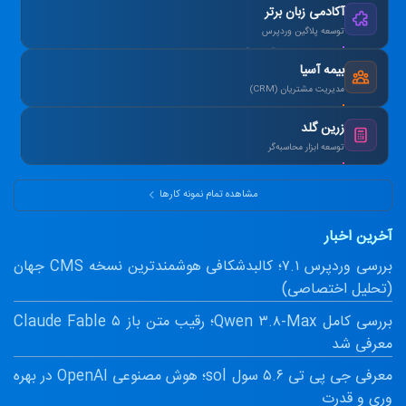
آکادمی زبان برتر
توسعه پلاگین وردپرس
طراحی سیستم آزمون آنلاین و صدور کارنامه.
بیمه آسیا
مدیریت مشتریان (CRM)
یکپارچه‌سازی اطلاعات و اتوماسیون پیامک.
زرین گلد
توسعه ابزار محاسبه‌گر
ماشین‌حساب پیشرفته سود مرکب و طلا.
مشاهده تمام نمونه کارها
آخرین اخبار
بررسی وردپرس ۷.۱؛ کالبدشکافی هوشمندترین نسخه CMS جهان
(تحلیل اختصاصی)
بررسی کامل Qwen ۳.۸-Max؛ رقیب متن باز Claude Fable ۵
معرفی شد
معرفی جی پی تی ۵.۶ سول sol؛ هوش مصنوعی OpenAI در بهره
وری و قدرت