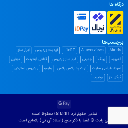
درگاه ها
برچسب‌ها
Ahrefs
AI overviews
LiteRT
آپدیت وردپرس
ابزار سئو
اندروید
بینگ
جمینی
فرم ساز وردپرس
قطعی اینترنت
موبایل
نمونه طراحی سایت
نوت پد پلاس پلاس
وایمو
وردپرس استودیو
گوگل ادز
یوتیوب
Google
Pay
تمامی حقوق نزد OstadIT محفوظ است.
کپی رایت © فقط با ذکر منبع (استاد آی تی) بلامانع است.