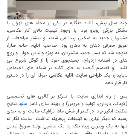
چند سال پیش، آتلیه «نگار» در یکی از محله های تهران با
مشکل بزرگی روبرو بود. با وجود کیفیت بالای کار عکاسی،
مشتریان جدید به سختی پیدا می شدند و بیشتر مراجعات از
طریق معرفی دهان به دهان بود. صاحب آتلیه، خانم سارا،
متوجه شد که نسل جدید مشتریان، به ویژه والدین جوان و زوج
های در آستانه ازدواج، جستجوی خود را از گوگل شروع می
کنند. او تصمیم گرفت به جای تکیه بر شبکه های اجتماعی
ناپایدار، یک
طراحی سایت آتلیه عکاسی
حرفه ای را در دستور
کار قرار دهد.
پس از راه اندازی سایت با تمرکز بر گالری های تخصصی
(کودک، بارداری، تولید و عروس) و بهینه سازی کامل
سئو
، نتایج
شگفت انگیز بود. در کمتر از شش ماه، ترافیک سایت او به حدی
رسید که دیگر نیازی به تبلیغات پرهزینه نداشت. سایت نگار نه
تنها به یک ویترین زیبا، بلکه به یک ماشین تولید سرنخ تبدیل
شد. این داستان واقعی نشان می دهد که در عصر دیجیتال،