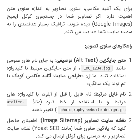
برای یک آتلیه عکاسی، سئوی تصاویر به اندازه سئوی متن
اهمیت دارد. اگر تصاویر شما در جستجوی گوگل ایمیج
(Google Images) دیده شوند، ترافیک بسیار هدفمندی را به
سمت سایت شما هدایت می کنند.
راهکارهای سئوی تصویر:
متن جایگزین (Alt Text) توصیفی:
به جای نام های عمومی
مانند
، از متن جایگزین مرتبط با کلیدواژه
IMG_1234.jpg
استفاده کنید. مثال: «
طراحی سایت آتلیه عکاسی کودک
با
تم تولد یک سالگی».
نام فایل مرتبط:
نام فایل را قبل از آپلود، با کلیدواژه های
مرتبط و با استفاده از خط تیره (مثلاً
atelier-
) تغییر دهید.
photography-website-design.jpg
نقشه سایت تصاویر (Image Sitemap):
اطمینان حاصل
کنید که پلاگین سئوی شما (مانند Yoast SEO) نقشه سایت
تصاویر را به درستی برای گوگل ارسال می کند.