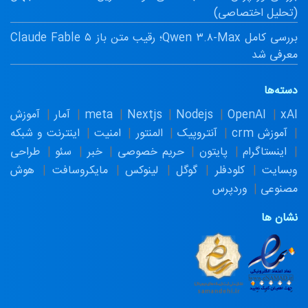
(تحلیل اختصاصی)
بررسی کامل Qwen ۳.۸-Max؛ رقیب متن باز Claude Fable ۵
معرفی شد
دسته‌ها
xAI
OpenAI
Nodejs
Nextjs
meta
آمار
آموزش
آموزش crm
آنتروپیک
المنتور
امنیت
اینترنت و شبکه
اینستاگرام
پایتون
حریم خصوصی
خبر
سئو
طراحی
وبسایت
کلودفلر
گوگل
لینوکس
مایکروسافت
هوش
مصنوعی
وردپرس
نشان ها