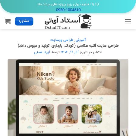
Ski
%10 تخفیف برای رزرو پروژه های مرداد ماه
0920-1004510
t
conten
مشاوره
آموزش
,
طراحی وبسایت
طراحی سایت آتلیه عکاسی (کودک، بارداری، تولید و عروس داماد)
انتشار در تاریخ
آذر ۱۹, ۱۴۰۴
توسط
آزیتا همتی