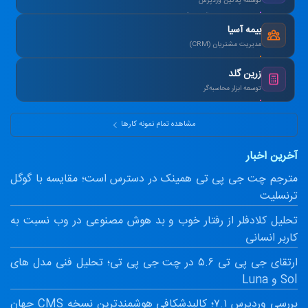
توسعه پلاگین وردپرس
طراحی سیستم آزمون آنلاین و صدور کارنامه.
بیمه آسیا
مدیریت مشتریان (CRM)
یکپارچه‌سازی اطلاعات و اتوماسیون پیامک.
زرین گلد
توسعه ابزار محاسبه‌گر
ماشین‌حساب پیشرفته سود مرکب و طلا.
مشاهده تمام نمونه کارها
آخرین اخبار
مترجم چت جی پی تی همینک در دسترس است؛ مقایسه با گوگل
ترنسلیت
تحلیل کلادفلر از رفتار خوب و بد هوش مصنوعی در وب نسبت به
کاربر انسانی
ارتقای جی پی تی ۵.۶ در چت جی پی تی؛ تحلیل فنی مدل های
Sol و Luna
بررسی وردپرس ۷.۱؛ کالبدشکافی هوشمندترین نسخه CMS جهان