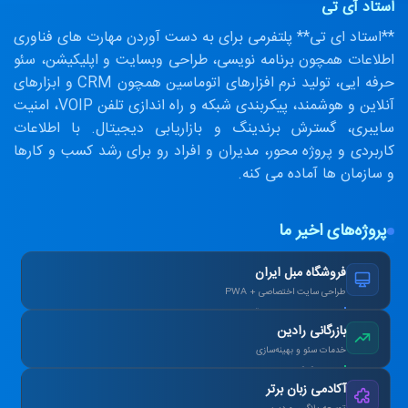
استاد آی تی
**استاد ای تی** پلتفرمی برای به دست آوردن مهارت های فناوری
اطلاعات همچون برنامه نویسی، طراحی وبسایت و اپلیکیشن، سئو
حرفه ایی، تولید نرم افزارهای اتوماسین همچون CRM و ابزارهای
آنلاین و هوشمند، پیکربندی شبکه و راه اندازی تلفن VOIP، امنیت
سایبری، گسترش برندینگ و بازاریابی دیجیتال. با اطلاعات
کاربردی و پروژه محور، مدیران و افراد رو برای رشد کسب و کارها
و سازمان ها آماده می کنه.
پروژه‌های اخیر ما
فروشگاه مبل ایران
طراحی سایت اختصاصی + PWA
افزایش ۴۰٪ فروش آنلاین پس از بازطراحی.
بازرگانی رادین
خدمات سئو و بهینه‌سازی
رتبه ۱ گوگل در کلمات کلیدی هدف در ۳ ماه.
آکادمی زبان برتر