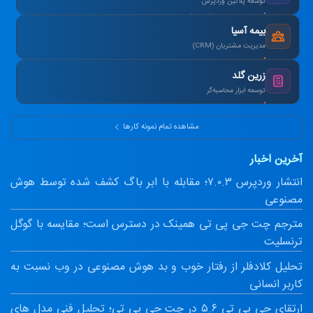
توسعه پلاگین وردپرس
طراحی سیستم آزمون آنلاین و صدور کارنامه.
بیمه آسیا
مدیریت مشتریان (CRM)
یکپارچه‌سازی اطلاعات و اتوماسیون پیامک.
زرین گلد
توسعه ابزار محاسبه‌گر
ماشین‌حساب پیشرفته سود مرکب و طلا.
مشاهده تمام نمونه کارها
آخرین اخبار
انتشار وردپرس ۷.۰.۳؛ مقابله با ابر باگ کشف شده توسط هوش
مصنوعی
مترجم چت جی پی تی همینک در دسترس است؛ مقایسه با گوگل
ترنسلیت
تحلیل کلادفلر از رفتار خوب و بد هوش مصنوعی در وب نسبت به
کاربر انسانی
ارتقای جی پی تی ۵.۶ در چت جی پی تی؛ تحلیل فنی مدل های