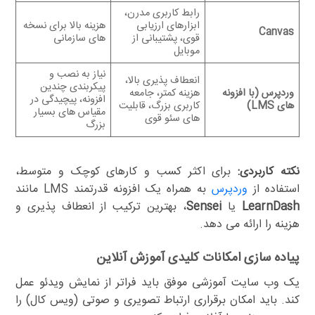
رابط کاربری مدرن،
ابزارهای ارزیابی
هزینه بالا برای نسخه
Canvas
قوی، پشتیبانی از
های سازمانی
موبایل
نیاز به نصب و
انعطاف پذیری بالا،
پیکربندی چندین
وردپرس (با افزونه
هزینه کمتر، جامعه
افزونه، پیچیدگی در
های LMS)
کاربری بزرگ، قابلیت
مقیاس های بسیار
های سئو قوی
بزرگ
نکته کاربردی:
برای اکثر کسب و کارهای کوچک و متوسط،
استفاده از
وردپرس
به همراه یک افزونه قدرتمند LMS مانند
LearnDash
یا
Sensei
، بهترین ترکیب از انعطاف پذیری و
هزینه را ارائه می دهد.
پیاده سازی امکانات کلیدی آموزش آنلاین
یک وب سایت آموزشی موفق باید فراتر از نمایش ویدئو عمل
کند. باید امکان برقراری ارتباط تصویری و صوتی (ویس کال) را