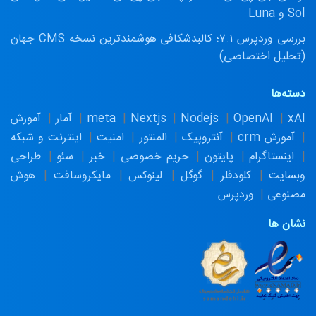
Sol و Luna
بررسی وردپرس ۷.۱؛ کالبدشکافی هوشمندترین نسخه CMS جهان
(تحلیل اختصاصی)
دسته‌ها
xAI
OpenAI
Nodejs
Nextjs
meta
آمار
آموزش
آموزش crm
آنتروپیک
المنتور
امنیت
اینترنت و شبکه
اینستاگرام
پایتون
حریم خصوصی
خبر
سئو
طراحی
وبسایت
کلودفلر
گوگل
لینوکس
مایکروسافت
هوش
مصنوعی
وردپرس
نشان ها