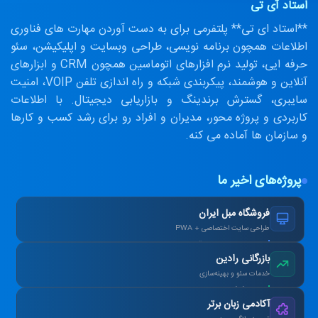
استاد آی تی
**استاد ای تی** پلتفرمی برای به دست آوردن مهارت های فناوری
اطلاعات همچون برنامه نویسی، طراحی وبسایت و اپلیکیشن، سئو
حرفه ایی، تولید نرم افزارهای اتوماسین همچون CRM و ابزارهای
آنلاین و هوشمند، پیکربندی شبکه و راه اندازی تلفن VOIP، امنیت
سایبری، گسترش برندینگ و بازاریابی دیجیتال. با اطلاعات
کاربردی و پروژه محور، مدیران و افراد رو برای رشد کسب و کارها
و سازمان ها آماده می کنه.
پروژه‌های اخیر ما
فروشگاه مبل ایران
طراحی سایت اختصاصی + PWA
افزایش ۴۰٪ فروش آنلاین پس از بازطراحی.
بازرگانی رادین
خدمات سئو و بهینه‌سازی
رتبه ۱ گوگل در کلمات کلیدی هدف در ۳ ماه.
آکادمی زبان برتر