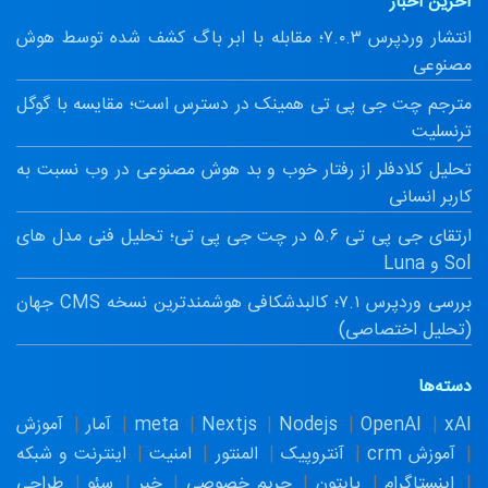
آخرین اخبار
انتشار وردپرس ۷.۰.۳؛ مقابله با ابر باگ کشف شده توسط هوش
مصنوعی
مترجم چت جی پی تی همینک در دسترس است؛ مقایسه با گوگل
ترنسلیت
تحلیل کلادفلر از رفتار خوب و بد هوش مصنوعی در وب نسبت به
کاربر انسانی
ارتقای جی پی تی ۵.۶ در چت جی پی تی؛ تحلیل فنی مدل های
Sol و Luna
بررسی وردپرس ۷.۱؛ کالبدشکافی هوشمندترین نسخه CMS جهان
(تحلیل اختصاصی)
دسته‌ها
xAI
OpenAI
Nodejs
Nextjs
meta
آمار
آموزش
آموزش crm
آنتروپیک
المنتور
امنیت
اینترنت و شبکه
اینستاگرام
پایتون
حریم خصوصی
خبر
سئو
طراحی