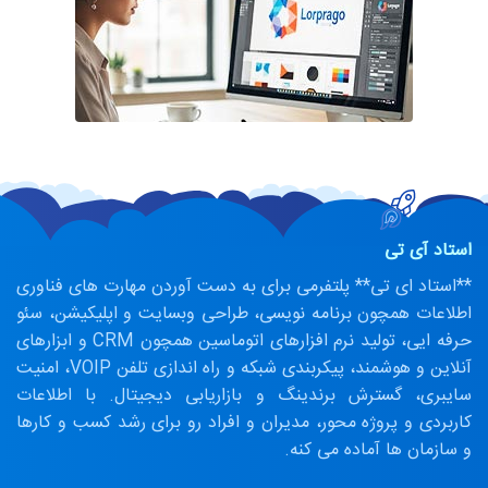
استاد آی تی
**استاد ای تی** پلتفرمی برای به دست آوردن مهارت های فناوری
اطلاعات همچون برنامه نویسی، طراحی وبسایت و اپلیکیشن، سئو
حرفه ایی، تولید نرم افزارهای اتوماسین همچون CRM و ابزارهای
آنلاین و هوشمند، پیکربندی شبکه و راه اندازی تلفن VOIP، امنیت
سایبری، گسترش برندینگ و بازاریابی دیجیتال. با اطلاعات
کاربردی و پروژه محور، مدیران و افراد رو برای رشد کسب و کارها
و سازمان ها آماده می کنه.