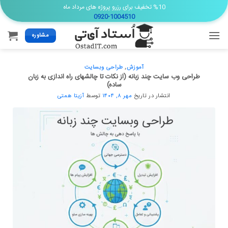
Ski
%10 تخفیف برای رزرو پروژه های مرداد ماه
0920-1004510
t
conten
مشاوره
آموزش
,
طراحی وبسایت
طراحی وب سایت چند زبانه (از نکات تا چالشهای راه اندازی به زبان
ساده)
انتشار در تاریخ
مهر ۸, ۱۴۰۴
توسط
آزیتا همتی