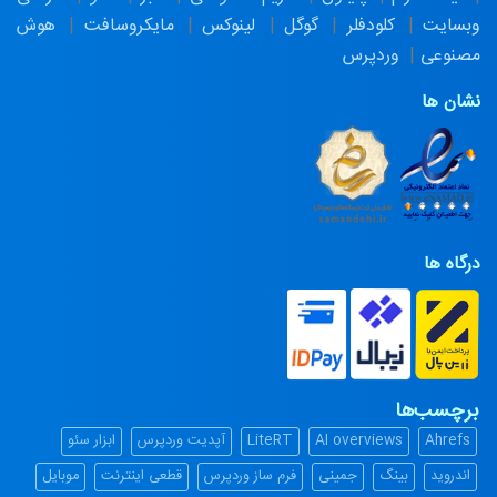
وبسایت
کلودفلر
گوگل
لینوکس
مایکروسافت
هوش
مصنوعی
وردپرس
نشان ها
درگاه ها
برچسب‌ها
Ahrefs
AI overviews
LiteRT
آپدیت وردپرس
ابزار سئو
اندروید
بینگ
جمینی
فرم ساز وردپرس
قطعی اینترنت
موبایل