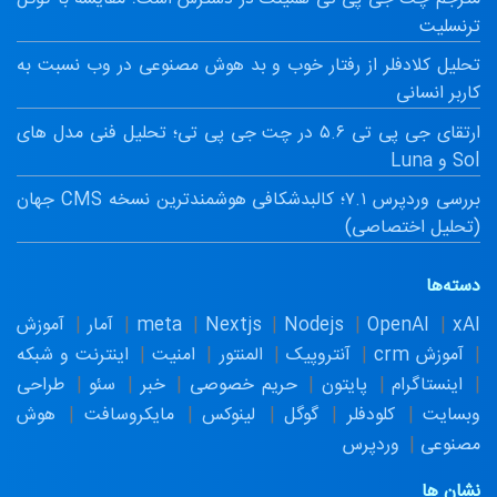
ترنسلیت
تحلیل کلادفلر از رفتار خوب و بد هوش مصنوعی در وب نسبت به
کاربر انسانی
ارتقای جی پی تی ۵.۶ در چت جی پی تی؛ تحلیل فنی مدل های
Sol و Luna
بررسی وردپرس ۷.۱؛ کالبدشکافی هوشمندترین نسخه CMS جهان
(تحلیل اختصاصی)
دسته‌ها
xAI
OpenAI
Nodejs
Nextjs
meta
آمار
آموزش
آموزش crm
آنتروپیک
المنتور
امنیت
اینترنت و شبکه
اینستاگرام
پایتون
حریم خصوصی
خبر
سئو
طراحی
وبسایت
کلودفلر
گوگل
لینوکس
مایکروسافت
هوش
مصنوعی
وردپرس
نشان ها