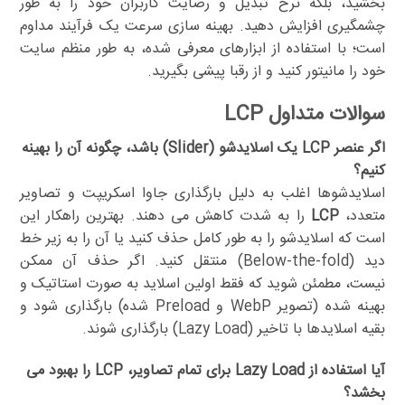
بخشید، بلکه نرخ تبدیل و رضایت کاربران خود را به طور
چشمگیری افزایش دهید. بهینه سازی سرعت یک فرآیند مداوم
است؛ با استفاده از ابزارهای معرفی شده، به طور منظم سایت
خود را مانیتور کنید و از رقبا پیشی بگیرید.
سوالات متداول LCP
اگر عنصر LCP یک اسلایدشو (Slider) باشد، چگونه آن را بهینه
کنیم؟
اسلایدشوها اغلب به دلیل بارگذاری جاوا اسکریپت و تصاویر
متعدد،
LCP
را به شدت کاهش می دهند. بهترین راهکار این
است که اسلایدشو را به طور کامل حذف کنید یا آن را به زیر خط
دید (Below-the-fold) منتقل کنید. اگر حذف آن ممکن
نیست، مطمئن شوید که فقط اولین اسلاید به صورت استاتیک و
بهینه شده (تصویر WebP و Preload شده) بارگذاری شود و
بقیه اسلایدها با تاخیر (Lazy Load) بارگذاری شوند.
آیا استفاده از Lazy Load برای تمام تصاویر، LCP را بهبود می
بخشد؟