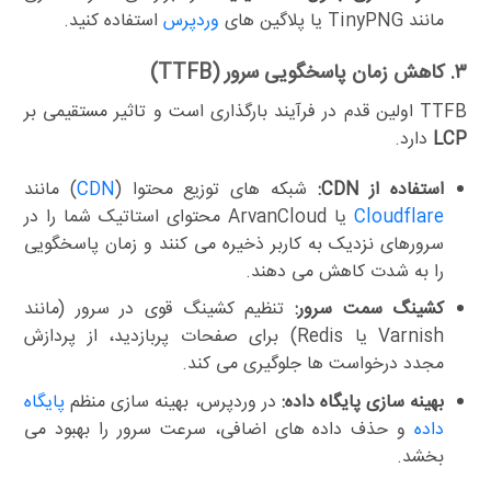
مانند TinyPNG یا پلاگین های
وردپرس
استفاده کنید.
۳. کاهش زمان پاسخگویی سرور (TTFB)
TTFB اولین قدم در فرآیند بارگذاری است و تاثیر مستقیمی بر
LCP
دارد.
استفاده از CDN:
شبکه های توزیع محتوا (
CDN
) مانند
Cloudflare
یا ArvanCloud محتوای استاتیک شما را در
سرورهای نزدیک به کاربر ذخیره می کنند و زمان پاسخگویی
را به شدت کاهش می دهند.
کشینگ سمت سرور:
تنظیم کشینگ قوی در سرور (مانند
Varnish یا Redis) برای صفحات پربازدید، از پردازش
مجدد درخواست ها جلوگیری می کند.
بهینه سازی پایگاه داده:
در وردپرس، بهینه سازی منظم
پایگاه
داده
و حذف داده های اضافی، سرعت سرور را بهبود می
بخشد.