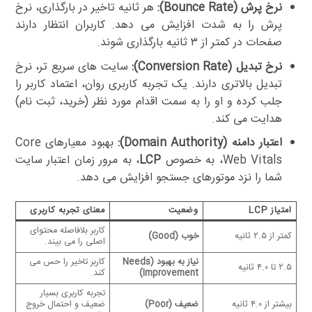
نرخ پرش (Bounce Rate):
هر ثانیه تاخیر در بارگذاری، نرخ
پرش را به شدت افزایش می دهد. کاربران انتظار دارند
صفحات در کمتر از ۳ ثانیه بارگذاری شوند.
نرخ تبدیل (Conversion Rate):
سایت های سریع تر، نرخ
تبدیل بالاتری دارند. یک تجربه کاربری روان، اعتماد کاربر را
جلب کرده و او را به سمت اقدام مورد نظر (خرید، ثبت نام)
هدایت می کند.
اعتبار دامنه (Domain Authority):
بهبود معیارهای Core
Web Vitals، به خصوص
LCP
، به مرور زمان اعتبار سایت
شما را نزد موتورهای جستجو افزایش می دهد.
امتیاز LCP
وضعیت
معنای تجربه کاربری
کاربر بلافاصله محتوای
کمتر از ۲.۵ ثانیه
خوب (Good)
اصلی را می بیند.
نیاز به بهبود (Needs
کاربر تاخیر را حس می
۲.۵ تا ۴.۰ ثانیه
Improvement)
کند.
تجربه کاربری بسیار
بیشتر از ۴.۰ ثانیه
ضعیف (Poor)
ضعیف و احتمال خروج