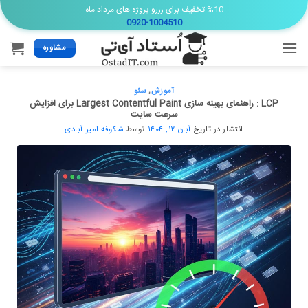
Ski
%10 تخفیف برای رزرو پروژه های مرداد ماه
0920-1004510
t
conten
مشاوره
آموزش
,
سئو
LCP : راهنمای بهینه سازی Largest Contentful Paint برای افزایش
سرعت سایت
انتشار در تاریخ
آبان ۱۲, ۱۴۰۴
توسط
شکوفه امیر آبادی