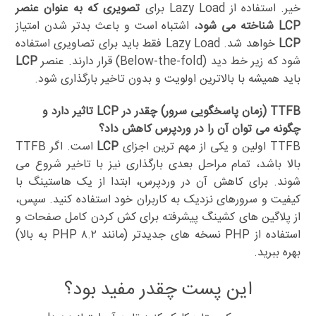
خیر. استفاده از Lazy Load برای
تصویری که به عنوان عنصر
LCP شناخته می شود
، اشتباه است و باعث بدتر شدن امتیاز
LCP
خواهد شد. Lazy Load فقط باید برای تصاویری استفاده
شود که زیر خط دید (Below-the-fold) قرار دارند. عنصر
LCP
باید همیشه با بالاترین اولویت و بدون تاخیر بارگذاری شود.
TTFB (زمان پاسخگویی سرور) چقدر در LCP تاثیر دارد و
چگونه می توان آن را در وردپرس کاهش داد؟
TTFB اولین و یکی از مهم ترین اجزای
LCP
است. اگر TTFB
بالا باشد، تمام مراحل بعدی بارگذاری نیز با تاخیر شروع می
شوند. برای کاهش آن در وردپرس، ابتدا از یک هاستینگ با
کیفیت و سرورهای نزدیک به کاربران خود استفاده کنید. سپس،
از پلاگین های کشینگ پیشرفته برای کش کردن کامل صفحات و
استفاده از PHP نسخه های جدیدتر (مانند PHP ۸.۲ به بالا)
بهره ببرید.
این پست چقدر مفید بود؟