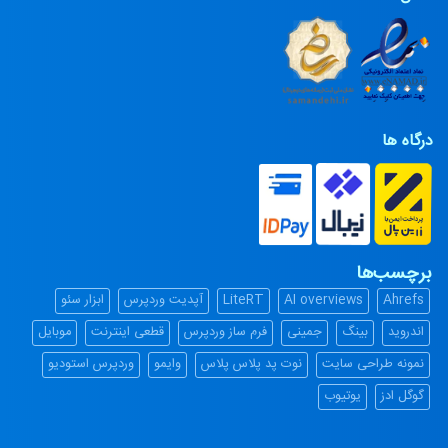
درگاه ها
برچسب‌ها
Ahrefs
AI overviews
LiteRT
آپدیت وردپرس
ابزار سئو
اندروید
بینگ
جمینی
فرم ساز وردپرس
قطعی اینترنت
موبایل
نمونه طراحی سایت
نوت پد پلاس پلاس
وایمو
وردپرس استودیو
گوگل ادز
یوتیوب