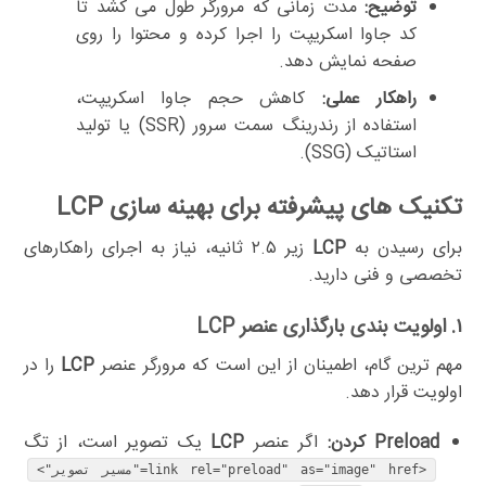
توضیح:
مدت زمانی که مرورگر طول می کشد تا
کد جاوا اسکریپت را اجرا کرده و محتوا را روی
صفحه نمایش دهد.
راهکار عملی:
کاهش حجم جاوا اسکریپت،
استفاده از رندرینگ سمت سرور (SSR) یا تولید
استاتیک (SSG).
تکنیک های پیشرفته برای بهینه سازی LCP
برای رسیدن به
LCP
زیر ۲.۵ ثانیه، نیاز به اجرای راهکارهای
تخصصی و فنی دارید.
۱. اولویت بندی بارگذاری عنصر LCP
مهم ترین گام، اطمینان از این است که مرورگر عنصر
LCP
را در
اولویت قرار دهد.
Preload کردن:
اگر عنصر
LCP
یک تصویر است، از تگ
<link rel="preload" as="image" href="مسیر تصویر">