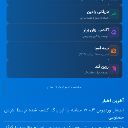
افزایش ۴۰٪ فروش آنلاین پس از بازطراحی.
بازرگانی رادین
خدمات سئو و بهینه‌سازی
رتبه ۱ گوگل در کلمات کلیدی هدف در ۳ ماه.
آکادمی زبان برتر
توسعه پلاگین وردپرس
طراحی سیستم آزمون آنلاین و صدور کارنامه.
بیمه آسیا
مدیریت مشتریان (CRM)
یکپارچه‌سازی اطلاعات و اتوماسیون پیامک.
زرین گلد
توسعه ابزار محاسبه‌گر
ماشین‌حساب پیشرفته سود مرکب و طلا.
مشاهده تمام نمونه کارها
آخرین اخبار
انتشار وردپرس ۷.۰.۳؛ مقابله با ابر باگ کشف شده توسط هوش
مصنوعی
مترجم چت جی پی تی همینک در دسترس است؛ مقایسه با گوگل