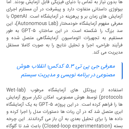
ها بدون نیاز به تماس با دنیای فیزیکی قابل آزمایش بودند. اما
بیولوژی داستانی متفاوت دارد و پیشرفت در آن مستلزم اجرای
آزمایش های زمان بر و پرهزینه در آزمایشگاه است. OpenAI با
معرفی مفهوم آزمایشگاه خودمختار (Autonomous Lab)، این
سد بزرگ را شکسته است. در این ساختار، GPT-۵ به طور
مستقیم به تجهیزات اتوماسیون آزمایشگاهی متصل شده و
فرآیند طراحی، اجرا و تحلیل نتایج را به صورت کاملا مستقل
مدیریت می کند.
معرفی جی پی تی ۵.۳ کدکس؛ انقلاب هوش
مصنوعی در برنامه نویسی و مدیریت سیستم
استفاده از پروتکل های آزمایشگاه مرطوب (Wet-lab
protocols) توسط هوش مصنوعی، امکان تکرار سریع آزمایش
ها را فراهم کرده است. در این پروژه، GPT-۵ به یک آزمایشگاه
ابری متصل شد که در آن ربات ها دستورات مدل را اجرا کرده و
داده ها را برای تحلیل بعدی به آن باز می گرداندند. این چرخه
بسته (Closed-loop experimentation) باعث شد تا گلوگاه