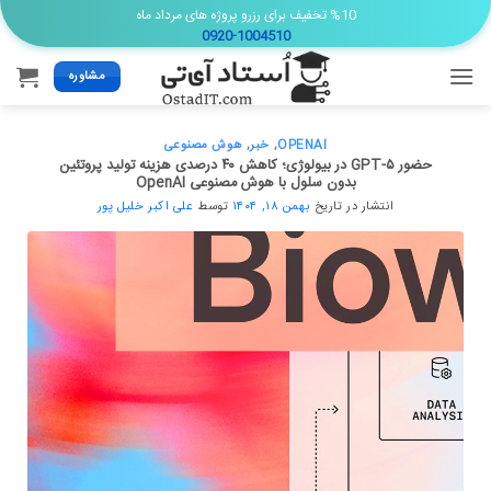
Ski
%10 تخفیف برای رزرو پروژه های مرداد ماه
0920-1004510
t
conten
مشاوره
OPENAI
,
خبر
,
هوش مصنوعی
حضور GPT-۵ در بیولوژی؛ کاهش ۴۰ درصدی هزینه تولید پروتئین
بدون سلول با هوش مصنوعی OpenAI
انتشار در تاریخ
بهمن ۱۸, ۱۴۰۴
توسط
علی اکبر خلیل پور