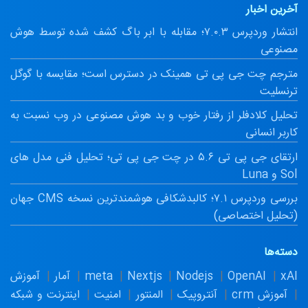
آخرین اخبار
انتشار وردپرس ۷.۰.۳؛ مقابله با ابر باگ کشف شده توسط هوش
مصنوعی
مترجم چت جی پی تی همینک در دسترس است؛ مقایسه با گوگل
ترنسلیت
تحلیل کلادفلر از رفتار خوب و بد هوش مصنوعی در وب نسبت به
کاربر انسانی
ارتقای جی پی تی ۵.۶ در چت جی پی تی؛ تحلیل فنی مدل های
Sol و Luna
بررسی وردپرس ۷.۱؛ کالبدشکافی هوشمندترین نسخه CMS جهان
(تحلیل اختصاصی)
دسته‌ها
xAI
OpenAI
Nodejs
Nextjs
meta
آمار
آموزش
آموزش crm
آنتروپیک
المنتور
امنیت
اینترنت و شبکه