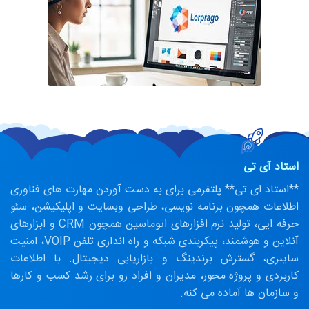
استاد آی تی
**استاد ای تی** پلتفرمی برای به دست آوردن مهارت های فناوری
اطلاعات همچون برنامه نویسی، طراحی وبسایت و اپلیکیشن، سئو
حرفه ایی، تولید نرم افزارهای اتوماسین همچون CRM و ابزارهای
آنلاین و هوشمند، پیکربندی شبکه و راه اندازی تلفن VOIP، امنیت
سایبری، گسترش برندینگ و بازاریابی دیجیتال. با اطلاعات
کاربردی و پروژه محور، مدیران و افراد رو برای رشد کسب و کارها
و سازمان ها آماده می کنه.