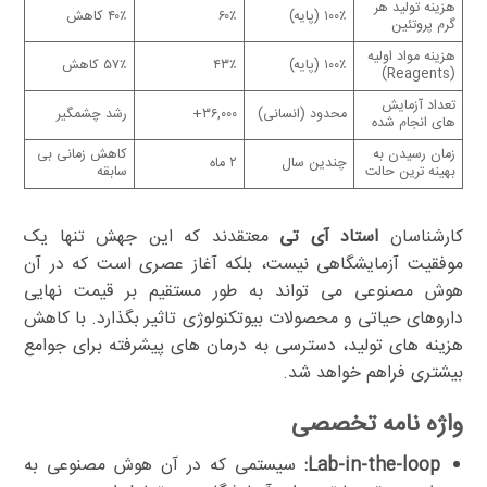
هزینه تولید هر
۱۰۰٪ (پایه)
۶۰٪
۴۰٪ کاهش
گرم پروتئین
هزینه مواد اولیه
۱۰۰٪ (پایه)
۴۳٪
۵۷٪ کاهش
(Reagents)
تعداد آزمایش
محدود (انسانی)
۳۶,۰۰۰+
رشد چشمگیر
های انجام شده
زمان رسیدن به
کاهش زمانی بی
چندین سال
۲ ماه
بهینه ترین حالت
سابقه
کارشناسان
استاد آی تی
معتقدند که این جهش تنها یک
موفقیت آزمایشگاهی نیست، بلکه آغاز عصری است که در آن
هوش مصنوعی می تواند به طور مستقیم بر قیمت نهایی
داروهای حیاتی و محصولات بیوتکنولوژی تاثیر بگذارد. با کاهش
هزینه های تولید، دسترسی به درمان های پیشرفته برای جوامع
بیشتری فراهم خواهد شد.
واژه نامه تخصصی
Lab-in-the-loop:
سیستمی که در آن هوش مصنوعی به