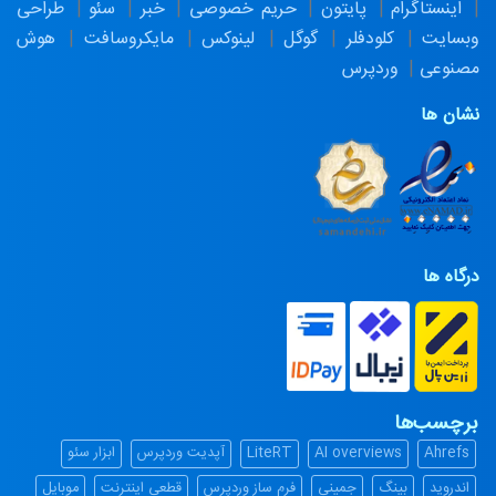
اینستاگرام
پایتون
حریم خصوصی
خبر
سئو
طراحی
وبسایت
کلودفلر
گوگل
لینوکس
مایکروسافت
هوش
مصنوعی
وردپرس
نشان ها
درگاه ها
برچسب‌ها
Ahrefs
AI overviews
LiteRT
آپدیت وردپرس
ابزار سئو
اندروید
بینگ
جمینی
فرم ساز وردپرس
قطعی اینترنت
موبایل