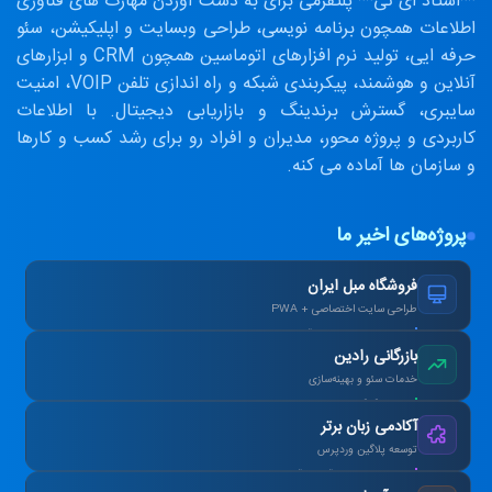
**استاد ای تی** پلتفرمی برای به دست آوردن مهارت های فناوری
اطلاعات همچون برنامه نویسی، طراحی وبسایت و اپلیکیشن، سئو
حرفه ایی، تولید نرم افزارهای اتوماسین همچون CRM و ابزارهای
آنلاین و هوشمند، پیکربندی شبکه و راه اندازی تلفن VOIP، امنیت
سایبری، گسترش برندینگ و بازاریابی دیجیتال. با اطلاعات
کاربردی و پروژه محور، مدیران و افراد رو برای رشد کسب و کارها
و سازمان ها آماده می کنه.
پروژه‌های اخیر ما
فروشگاه مبل ایران
طراحی سایت اختصاصی + PWA
افزایش ۴۰٪ فروش آنلاین پس از بازطراحی.
بازرگانی رادین
خدمات سئو و بهینه‌سازی
رتبه ۱ گوگل در کلمات کلیدی هدف در ۳ ماه.
آکادمی زبان برتر
توسعه پلاگین وردپرس
طراحی سیستم آزمون آنلاین و صدور کارنامه.