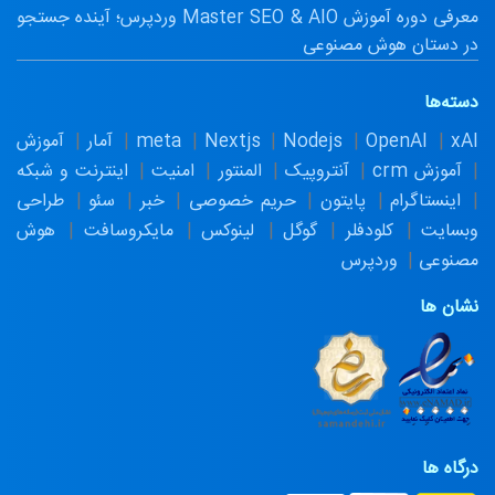
معرفی دوره آموزش Master SEO & AIO وردپرس؛ آینده جستجو
در دستان هوش مصنوعی
دسته‌ها
xAI
OpenAI
Nodejs
Nextjs
meta
آمار
آموزش
آموزش crm
آنتروپیک
المنتور
امنیت
اینترنت و شبکه
اینستاگرام
پایتون
حریم خصوصی
خبر
سئو
طراحی
وبسایت
کلودفلر
گوگل
لینوکس
مایکروسافت
هوش
مصنوعی
وردپرس
نشان ها
درگاه ها