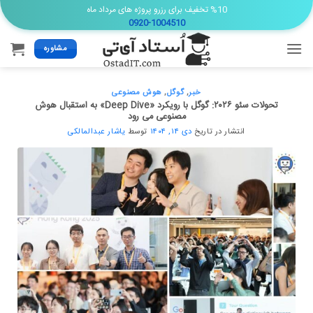
Ski
%10 تخفیف برای رزرو پروژه های مرداد ماه
0920-1004510
t
conten
مشاوره
خبر
,
گوگل
,
هوش مصنوعی
تحولات سئو ۲۰۲۶: گوگل با رویکرد «Deep Dive» به استقبال هوش
مصنوعی می رود
انتشار در تاریخ
دی ۱۴, ۱۴۰۴
توسط
یاشار عبدالمالکی