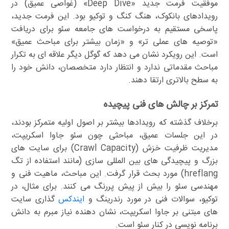
موفقیت فرمت جدید «Deep Dive» (غواصی عمیق) در
رویدادهای بانکوک، هنگ کنگ و توکیو بود. این فرمت جدید،
پاسخی مستقیم به درخواست های جامعه سئو برای دریافت
«توصیه های عملی تر» و «زمان بیشتر برای مباحث عمیق»
است. این رویکرد نشان می دهد که گوگل دیگر علاقه ای به تکرار
مباحث مقدماتی ندارد و انتظار دارد متخصصان، دانش خود را
به سطح بالاتری ارتقا دهند.
تمرکز بر چالش های فنی پیچیده
برخلاف گذشته که رویدادها بیشتر بر اصول اولیه متمرکز بودند،
در این جلسات عمیق، مباحثی چون سئو جاوا اسکریپت،
مدیریت ظرفیت خزش (Crawl Capacity) برای سایت های
بزرگ و پیچیدگی های بین المللی سازی (مانند استفاده از تگ
hreflang) مورد بحث قرار گرفت. این مباحث، ماهیت فنی و
مهندسی سئو را بیش از پیش پررنگ می کنند. برای مثال، در
توکیو، سوالات فنی در مورد رندرینگ و
ایندکس
گذاری سایت
های مبتنی بر جاوا اسکریپت، نشان دهنده نیاز مبرم به دانش
برنامه نویسی در کنار سئو است.