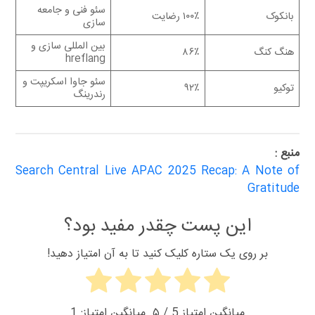
سئو فنی و جامعه
بانکوک
۱۰۰٪ رضایت
سازی
بین المللی سازی و
هنگ کنگ
۸۶٪
hreflang
سئو جاوا اسکریپت و
توکیو
۹۲٪
رندرینگ
منبع :
Search Central Live APAC 2025 Recap: A Note of
Gratitude
این پست چقدر مفید بود؟
بر روی یک ستاره کلیک کنید تا به آن امتیاز دهید!
میانگین امتیاز
5
/ ۵. میانگین امتیاز:
1