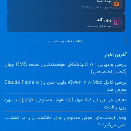
بیمه آسیا
مدیریت مشتریان (CRM)
یکپارچه‌سازی اطلاعات و اتوماسیون پیامک.
زرین گلد
توسعه ابزار محاسبه‌گر
ماشین‌حساب پیشرفته سود مرکب و طلا.
مشاهده تمام نمونه کارها
آخرین اخبار
بررسی وردپرس ۷.۱؛ کالبدشکافی هوشمندترین نسخه CMS جهان
(تحلیل اختصاصی)
بررسی کامل Qwen ۳.۸-Max؛ رقیب متن باز Claude Fable ۵
معرفی شد
معرفی جی پی تی ۵.۶ سول sol؛ هوش مصنوعی OpenAI در بهره
وری و قدرت
چطور ایجنت‌های هوش مصنوعی جای دانشمندان را در کشفیات
علمی می‌گیرند؟