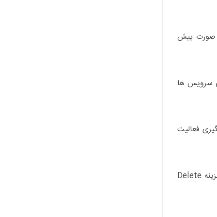
Web & App Acti را خواهید دید که به صورت پیش
خی سرویس ها
گر Chrome را فعال نگه دارید اما رهگیری فعالیت
برای حذف اطلاعات قبلی، به بخش My Activity بروید و می توانید فعالیت های خاصی را حذف کنید یا کل تاریخچه را پاک نمایید. گزینه Delete