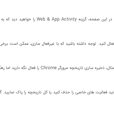
به آدرس myactivity.google.com/activitycontrols بروید. در این صفحه، گزینه vity
غیرفعال کنید. توجه داشته باشید که با غیرفعال سازی، ممکن است بر
می توانید فقط بخش هایی از رهگیری را غیرفعال کنید. به عنوان مثال، ذخیره سازی تاریخچه مرور