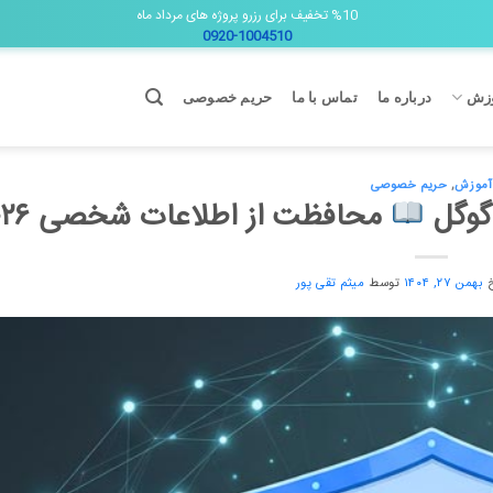
%10 تخفیف برای رزرو پروژه های مرداد ماه
0920-1004510
زش
درباره ما
تماس با ما
حریم خصوصی
آموزش
,
حریم خصوصی
گوگل
محافظت از اطلاعات شخصی ۲۰۲۶
خ
بهمن ۲۷, ۱۴۰۴
توسط
میثم تقی پور