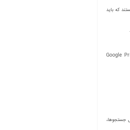
تند که باید
بتدا باید به داشبورد اصلی دسترسی پیدا کنید. گوگل یک پنل مرکزی به نام Google Privacy
پنل شامل جستجوها،