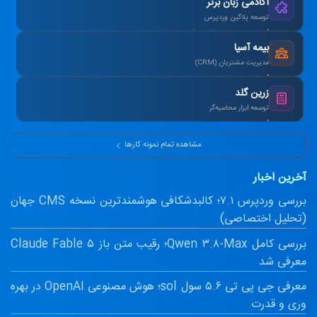
آکادمی زبان برتر
توسعه پلاگین وردپرس
طراحی سیستم آزمون آنلاین و صدور کارنامه.
بیمه آسیا
مدیریت مشتریان (CRM)
یکپارچه‌سازی اطلاعات و اتوماسیون پیامک.
زرین گلد
توسعه ابزار محاسبه‌گر
ماشین‌حساب پیشرفته سود مرکب و طلا.
مشاهده تمام نمونه کارها
آخرین اخبار
بررسی وردپرس ۷.۱؛ کالبدشکافی هوشمندترین نسخه CMS جهان
(تحلیل اختصاصی)
بررسی کامل Qwen ۳.۸-Max؛ رقیب متن باز Claude Fable ۵
معرفی شد
معرفی جی پی تی ۵.۶ سول sol؛ هوش مصنوعی OpenAI در بهره
وری و قدرت