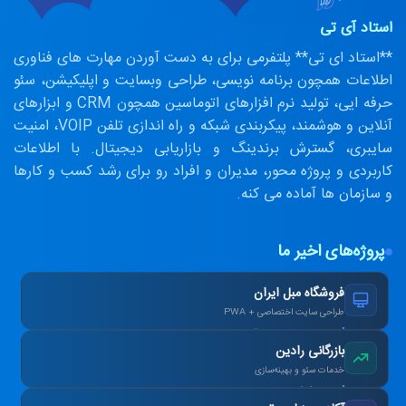
استاد آی تی
**استاد ای تی** پلتفرمی برای به دست آوردن مهارت های فناوری
اطلاعات همچون برنامه نویسی، طراحی وبسایت و اپلیکیشن، سئو
حرفه ایی، تولید نرم افزارهای اتوماسین همچون CRM و ابزارهای
آنلاین و هوشمند، پیکربندی شبکه و راه اندازی تلفن VOIP، امنیت
سایبری، گسترش برندینگ و بازاریابی دیجیتال. با اطلاعات
کاربردی و پروژه محور، مدیران و افراد رو برای رشد کسب و کارها
و سازمان ها آماده می کنه.
پروژه‌های اخیر ما
فروشگاه مبل ایران
طراحی سایت اختصاصی + PWA
افزایش ۴۰٪ فروش آنلاین پس از بازطراحی.
بازرگانی رادین
خدمات سئو و بهینه‌سازی
رتبه ۱ گوگل در کلمات کلیدی هدف در ۳ ماه.