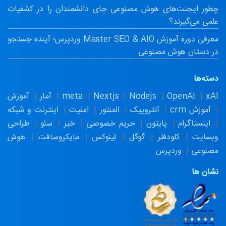
چطور ایجنت‌های هوش مصنوعی جای دانشمندان را در کشفیات
علمی می‌گیرند؟
معرفی دوره آموزش Master SEO & AIO وردپرس؛ آینده جستجو
در دستان هوش مصنوعی
دسته‌ها
xAI
OpenAI
Nodejs
Nextjs
meta
آمار
آموزش
آموزش crm
آنتروپیک
المنتور
امنیت
اینترنت و شبکه
اینستاگرام
پایتون
حریم خصوصی
خبر
سئو
طراحی
وبسایت
کلودفلر
گوگل
لینوکس
مایکروسافت
هوش
مصنوعی
وردپرس
نشان ها