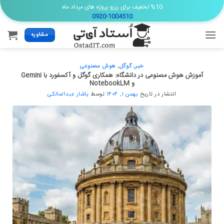
Ski
%10 تخفیف برای رزرو پروژه های مرداد ماه
0920-1004510
t
conten
مشاوره
خبر
,
گوگل
,
هوش مصنوعی
آموزش هوش مصنوعی در دانشگاه: همکاری گوگل و آکسفورد با Gemini
و NotebookLM
انتشار در تاریخ
بهمن ۱, ۱۴۰۴
توسط
یاشار عبدالمالکی