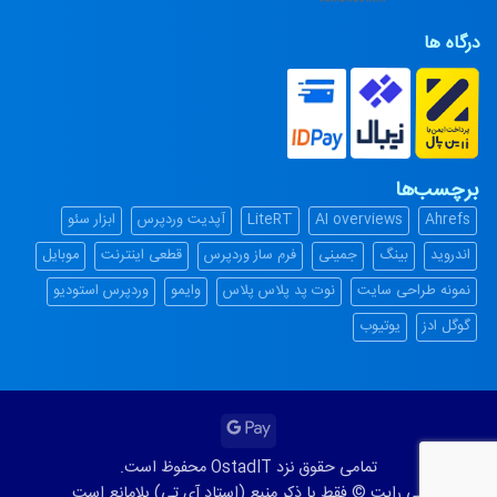
درگاه ها
برچسب‌ها
Ahrefs
AI overviews
LiteRT
آپدیت وردپرس
ابزار سئو
اندروید
بینگ
جمینی
فرم ساز وردپرس
قطعی اینترنت
موبایل
نمونه طراحی سایت
نوت پد پلاس پلاس
وایمو
وردپرس استودیو
گوگل ادز
یوتیوب
Google
Pay
تمامی حقوق نزد OstadIT محفوظ است.
کپی رایت © فقط با ذکر منبع (استاد آی تی) بلامانع است.