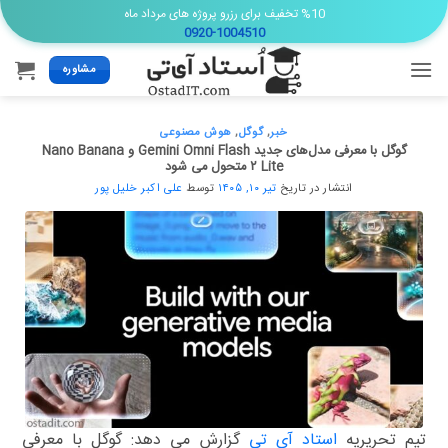
Ski
%10 تخفیف برای رزرو پروژه های مرداد ماه
0920-1004510
t
conten
مشاوره
خبر
,
گوگل
,
هوش مصنوعی
گوگل با معرفی مدل‌های جدید Gemini Omni Flash و Nano Banana
۲ Lite متحول می شود
انتشار در تاریخ
تیر ۱۰, ۱۴۰۵
توسط
علی اکبر خلیل پور
تیم تحریریه
استاد آی تی
گزارش می دهد: گوگل با معرفی