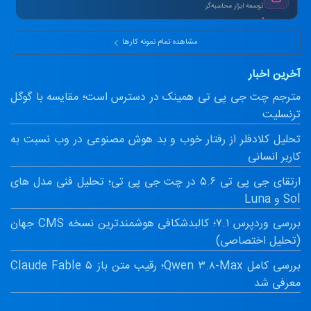
توسعه ابزار محاسبه‌گر
ماشین‌حساب پیشرفته سود مرکب و طلا.
مشاهده تمام نمونه کارها
آخرین اخبار
مترجم چت جی پی تی همینک در دسترس است؛ مقایسه با گوگل
ترنسلیت
تحلیل کلادفلر از رفتار خوب و بد هوش مصنوعی در وب نسبت به
کاربر انسانی
ارتقای جی پی تی ۵.۶ در چت جی پی تی؛ تحلیل فنی مدل های
Sol و Luna
بررسی وردپرس ۷.۱؛ کالبدشکافی هوشمندترین نسخه CMS جهان
(تحلیل اختصاصی)
بررسی کامل Qwen ۳.۸-Max؛ رقیب متن باز Claude Fable ۵
معرفی شد