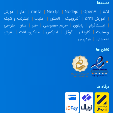
دسته‌ها
xAI
OpenAI
Nodejs
Nextjs
meta
آمار
آموزش
آموزش crm
آنتروپیک
المنتور
امنیت
اینترنت و شبکه
اینستاگرام
پایتون
حریم خصوصی
خبر
سئو
طراحی
وبسایت
کلودفلر
گوگل
لینوکس
مایکروسافت
هوش
مصنوعی
وردپرس
نشان ها
درگاه ها