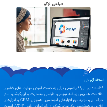
طراحی لوگو
استاد آی تی
**استاد ای تی** پلتفرمی برای به دست آوردن مهارت های فناوری
اطلاعات همچون برنامه نویسی، طراحی وبسایت و اپلیکیشن، سئو
حرفه ایی، تولید نرم افزارهای اتوماسین همچون CRM و ابزارهای
آنلاین و هوشمند، پیکربندی شبکه و راه اندازی تلفن VOIP، امنیت