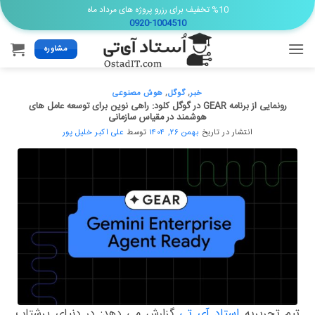
Ski
%10 تخفیف برای رزرو پروژه های مرداد ماه
0920-1004510
t
conten
مشاوره
خبر
,
گوگل
,
هوش مصنوعی
رونمایی از برنامه GEAR در گوگل کلود: راهی نوین برای توسعه عامل های
هوشمند در مقیاس سازمانی
انتشار در تاریخ
بهمن ۲۶, ۱۴۰۴
توسط
علی اکبر خلیل پور
تیم تحریریه
استاد آی تی
گزارش می دهد: در دنیای پرشتاب