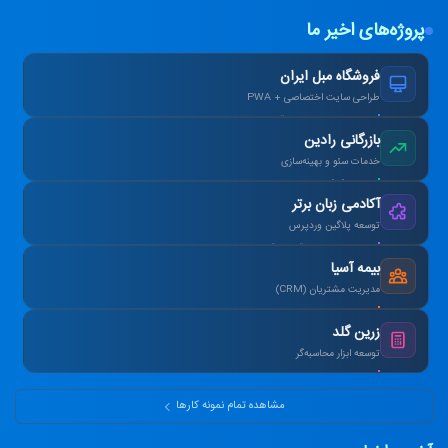
پروژه‌های اخیر ما
فروشگاه مبل ایران
طراحی سایت اختصاصی + PWA
افزایش ۴۰٪ فروش آنلاین پس از بازطراحی.
بازرگانی رادین
خدمات سئو و بهینه‌سازی
رتبه ۱ گوگل در کلمات کلیدی هدف در ۳ ماه.
آکادمی زبان برتر
توسعه پلاگین وردپرس
طراحی سیستم آزمون آنلاین و صدور کارنامه.
بیمه آسیا
مدیریت مشتریان (CRM)
یکپارچه‌سازی اطلاعات و اتوماسیون پیامک.
زرین گلد
توسعه ابزار محاسبه‌گر
ماشین‌حساب پیشرفته سود مرکب و طلا.
مشاهده تمام نمونه کارها