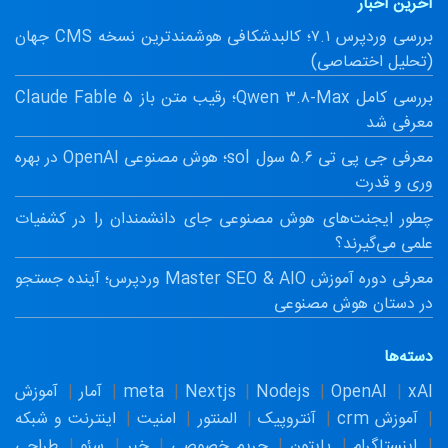
آخرین اخبار
بررسی وردپرس ۷.۱؛ کالبدشکافی هوشمندترین نسخه CMS جهان
(تحلیل اختصاصی)
بررسی کامل Qwen ۳.۸-Max؛ رقیب متن باز Claude Fable ۵
معرفی شد
معرفی جی پی تی ۵.۶ سول sol؛ هوش مصنوعی OpenAI در بهره
وری و قدرت
چطور ایجنت‌های هوش مصنوعی جای دانشمندان را در کشفیات
علمی می‌گیرند؟
معرفی دوره آموزش Master SEO & AIO وردپرس؛ آینده جستجو
در دستان هوش مصنوعی
دسته‌ها
xAI
OpenAI
Nodejs
Nextjs
meta
آمار
آموزش
آموزش crm
آنتروپیک
المنتور
امنیت
اینترنت و شبکه
اینستاگرام
پایتون
حریم خصوصی
خبر
سئو
طراحی