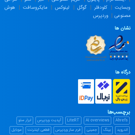
وبسایت
کلودفلر
گوگل
لینوکس
مایکروسافت
هوش
مصنوعی
وردپرس
نشان ها
درگاه ها
برچسب‌ها
Ahrefs
AI overviews
LiteRT
آپدیت وردپرس
ابزار سئو
اندروید
بینگ
جمینی
فرم ساز وردپرس
قطعی اینترنت
موبایل