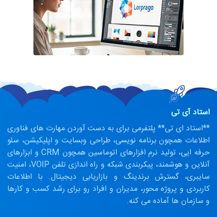
استاد آی تی
**استاد ای تی** پلتفرمی برای به دست آوردن مهارت های فناوری
اطلاعات همچون برنامه نویسی، طراحی وبسایت و اپلیکیشن، سئو
حرفه ایی، تولید نرم افزارهای اتوماسین همچون CRM و ابزارهای
آنلاین و هوشمند، پیکربندی شبکه و راه اندازی تلفن VOIP، امنیت
سایبری، گسترش برندینگ و بازاریابی دیجیتال. با اطلاعات
کاربردی و پروژه محور، مدیران و افراد رو برای رشد کسب و کارها
و سازمان ها آماده می کنه.