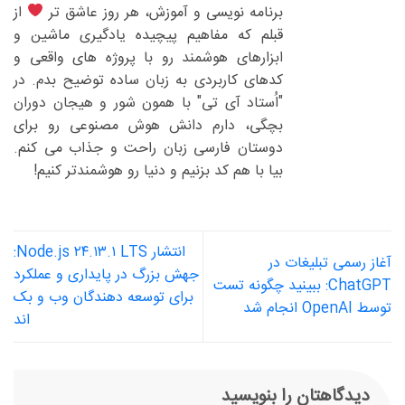
برنامه نویسی و آموزش، هر روز عاشق تر
از
قبلم که مفاهیم پیچیده یادگیری ماشین و
ابزارهای هوشمند رو با پروژه های واقعی و
کدهای کاربردی به زبان ساده توضیح بدم. در
"اُستاد آی تی" با همون شور و هیجان دوران
بچگی، دارم دانش هوش مصنوعی رو برای
دوستان فارسی زبان راحت و جذاب می کنم.
بیا با هم کد بزنیم و دنیا رو هوشمندتر کنیم!
انتشار Node.js ۲۴.۱۳.۱ LTS:
آغاز رسمی تبلیغات در
جهش بزرگ در پایداری و عملکرد
ChatGPT: ببینید چگونه تست
برای توسعه دهندگان وب و بک
توسط OpenAI انجام شد
اند
دیدگاهتان را بنویسید