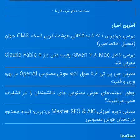
ماشین‌حساب پیشرفته سود مرکب و طلا.
مشاهده تمام نمونه کارها
آخرین اخبار
بررسی وردپرس ۷.۱؛ کالبدشکافی هوشمندترین نسخه CMS جهان
(تحلیل اختصاصی)
بررسی کامل Qwen ۳.۸-Max؛ رقیب متن باز Claude Fable ۵
معرفی شد
معرفی جی پی تی ۵.۶ سول sol؛ هوش مصنوعی OpenAI در بهره
وری و قدرت
چطور ایجنت‌های هوش مصنوعی جای دانشمندان را در کشفیات
علمی می‌گیرند؟
معرفی دوره آموزش Master SEO & AIO وردپرس؛ آینده جستجو
در دستان هوش مصنوعی
دسته‌ها