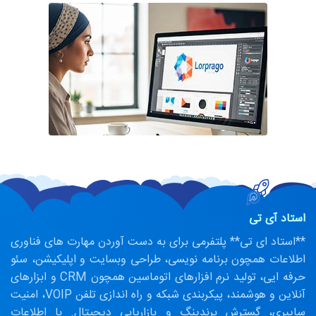
استاد آی تی
**استاد ای تی** پلتفرمی برای به دست آوردن مهارت های فناوری
اطلاعات همچون برنامه نویسی، طراحی وبسایت و اپلیکیشن، سئو
حرفه ایی، تولید نرم افزارهای اتوماسین همچون CRM و ابزارهای
آنلاین و هوشمند، پیکربندی شبکه و راه اندازی تلفن VOIP، امنیت
سایبری، گسترش برندینگ و بازاریابی دیجیتال. با اطلاعات