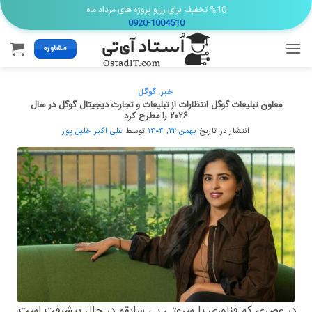
Ski
%10 تخفیف برای رزرو پروژه های مرداد ماه
0920-1004510
t
conten
مشاوره
خبر
,
گوگل
معاون تبلیغات گوگل انتظارات از تبلیغات و تجارت دیجیتال گوگل در سال
۲۰۲۶ را مطرح کرد
انتشار در تاریخ
بهمن ۲۲, ۱۴۰۴
توسط
علی اکبر خلیل پور
در عصری که فناوری با سرعتی بی سابقه در حال پیشرفت است،