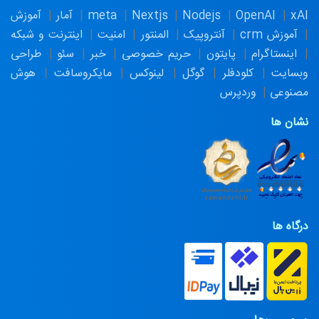
xAI
OpenAI
Nodejs
Nextjs
meta
آمار
آموزش
آموزش crm
آنتروپیک
المنتور
امنیت
اینترنت و شبکه
اینستاگرام
پایتون
حریم خصوصی
خبر
سئو
طراحی
وبسایت
کلودفلر
گوگل
لینوکس
مایکروسافت
هوش
مصنوعی
وردپرس
نشان ها
درگاه ها