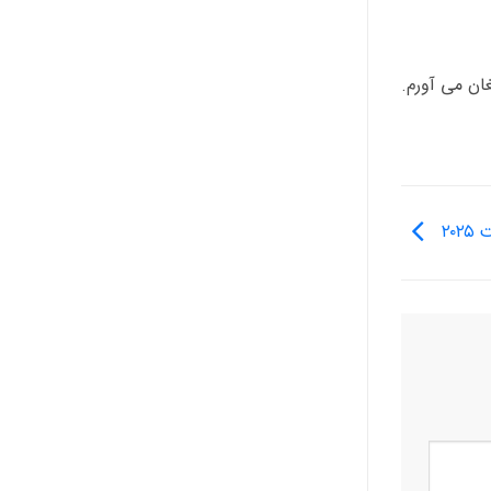
ار و تحولات حوزه IT را برای شما به ارمغان می آورم.
۲۰