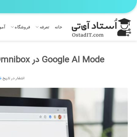
Ski
t
conten
خانه
تعرفه
فروشگاه
آمو
Google AI Mode در Omnibox کروم فعال می شود (جستجوی هوشمند)
انتشار در تاریخ
شه