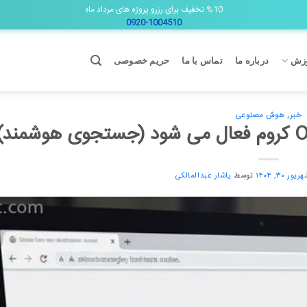
%10 تخفیف برای رزرو پروژه های مرداد ماه
0920-1004510
زش
درباره ما
تماس با ما
حریم خصوصی
خبر
,
هوش مصنوعی
ریور ۳۰, ۱۴۰۴
توسط
یاشار عبدالمالکی