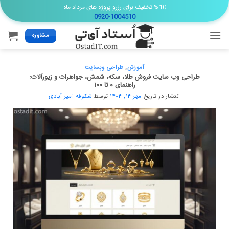
Ski
%10 تخفیف برای رزرو پروژه های مرداد ماه
0920-1004510
t
conten
مشاوره
آموزش
,
طراحی وبسایت
طراحی وب سایت فروش طلا، سکه، شمش، جواهرات و زیورآلات:
راهنمای ۰ تا ۱۰۰
انتشار در تاریخ
مهر ۱۴, ۱۴۰۴
توسط
شکوفه امیر آبادی