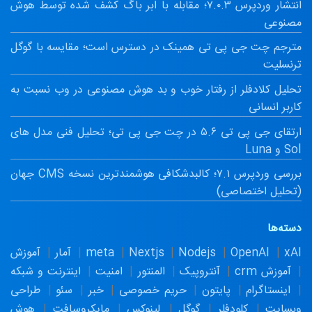
انتشار وردپرس ۷.۰.۳؛ مقابله با ابر باگ کشف شده توسط هوش
مصنوعی
مترجم چت جی پی تی همینک در دسترس است؛ مقایسه با گوگل
ترنسلیت
تحلیل کلادفلر از رفتار خوب و بد هوش مصنوعی در وب نسبت به
کاربر انسانی
ارتقای جی پی تی ۵.۶ در چت جی پی تی؛ تحلیل فنی مدل های
Sol و Luna
بررسی وردپرس ۷.۱؛ کالبدشکافی هوشمندترین نسخه CMS جهان
(تحلیل اختصاصی)
دسته‌ها
xAI
OpenAI
Nodejs
Nextjs
meta
آمار
آموزش
آموزش crm
آنتروپیک
المنتور
امنیت
اینترنت و شبکه
اینستاگرام
پایتون
حریم خصوصی
خبر
سئو
طراحی
وبسایت
کلودفلر
گوگل
لینوکس
مایکروسافت
هوش