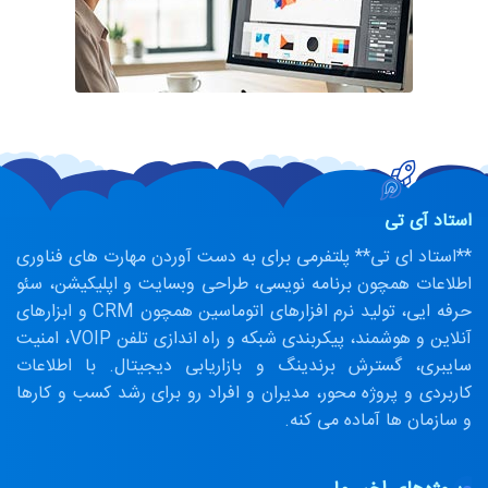
استاد آی تی
**استاد ای تی** پلتفرمی برای به دست آوردن مهارت های فناوری
اطلاعات همچون برنامه نویسی، طراحی وبسایت و اپلیکیشن، سئو
حرفه ایی، تولید نرم افزارهای اتوماسین همچون CRM و ابزارهای
آنلاین و هوشمند، پیکربندی شبکه و راه اندازی تلفن VOIP، امنیت
سایبری، گسترش برندینگ و بازاریابی دیجیتال. با اطلاعات
کاربردی و پروژه محور، مدیران و افراد رو برای رشد کسب و کارها
و سازمان ها آماده می کنه.