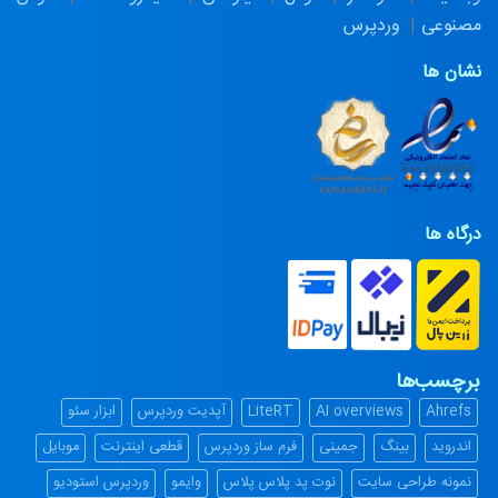
مصنوعی
وردپرس
نشان ها
درگاه ها
برچسب‌ها
Ahrefs
AI overviews
LiteRT
آپدیت وردپرس
ابزار سئو
اندروید
بینگ
جمینی
فرم ساز وردپرس
قطعی اینترنت
موبایل
نمونه طراحی سایت
نوت پد پلاس پلاس
وایمو
وردپرس استودیو