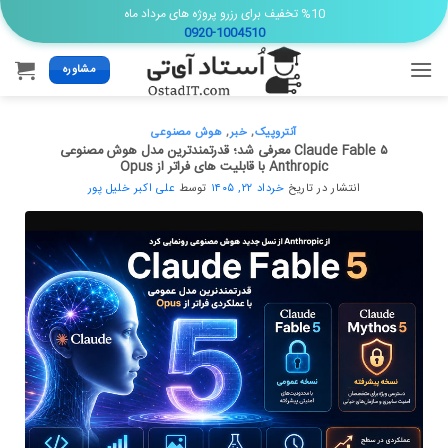
Ski
%10 تخفیف برای رزرو پروژه های مرداد ماه
0920-1004510
t
conten
مشاوره
آنتروپیک
,
خبر
,
هوش مصنوعی
Claude Fable ۵ معرفی شد؛ قدرتمندترین مدل هوش مصنوعی
Anthropic با قابلیت های فراتر از Opus
انتشار در تاریخ
خرداد ۲۲, ۱۴۰۵
توسط
علی اکبر خلیل پور