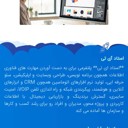
استاد آی تی
**استاد ای تی** پلتفرمی برای به دست آوردن مهارت های فناوری
اطلاعات همچون برنامه نویسی، طراحی وبسایت و اپلیکیشن، سئو
حرفه ایی، تولید نرم افزارهای اتوماسین همچون CRM و ابزارهای
آنلاین و هوشمند، پیکربندی شبکه و راه اندازی تلفن VOIP، امنیت
سایبری، گسترش برندینگ و بازاریابی دیجیتال. با اطلاعات
کاربردی و پروژه محور، مدیران و افراد رو برای رشد کسب و کارها
و سازمان ها آماده می کنه.