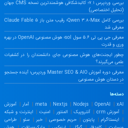
بررسی وردپرس ۷.۱؛ کالبدشکافی هوشمندترین نسخه CMS جهان
(تحلیل اختصاصی)
بررسی کامل Qwen ۳.۸-Max؛ رقیب متن باز Claude Fable ۵
معرفی شد
معرفی جی پی تی ۵.۶ سول sol؛ هوش مصنوعی OpenAI در بهره
وری و قدرت
چطور ایجنت‌های هوش مصنوعی جای دانشمندان را در کشفیات
علمی می‌گیرند؟
معرفی دوره آموزش Master SEO & AIO وردپرس؛ آینده جستجو
در دستان هوش مصنوعی
دسته‌ها
xAI
OpenAI
Nodejs
Nextjs
meta
آمار
آموزش
آموزش crm
آنتروپیک
المنتور
امنیت
اینترنت و شبکه
اینستاگرام
پایتون
حریم خصوصی
خبر
سئو
طراحی
وبسایت
کلودفلر
گوگل
لینوکس
مایکروسافت
هوش