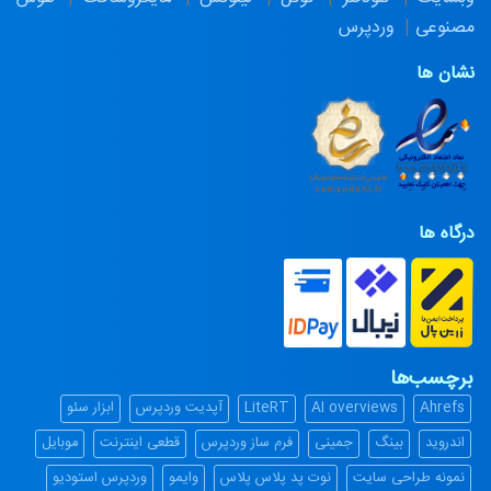
مصنوعی
وردپرس
نشان ها
درگاه ها
برچسب‌ها
Ahrefs
AI overviews
LiteRT
آپدیت وردپرس
ابزار سئو
اندروید
بینگ
جمینی
فرم ساز وردپرس
قطعی اینترنت
موبایل
نمونه طراحی سایت
نوت پد پلاس پلاس
وایمو
وردپرس استودیو