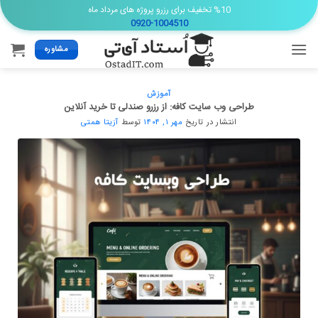
Ski
%10 تخفیف برای رزرو پروژه های مرداد ماه
0920-1004510
t
conten
مشاوره
آموزش
طراحی وب سایت کافه: از رزرو صندلی تا خرید آنلاین
انتشار در تاریخ
مهر ۱, ۱۴۰۴
توسط
آزیتا همتی