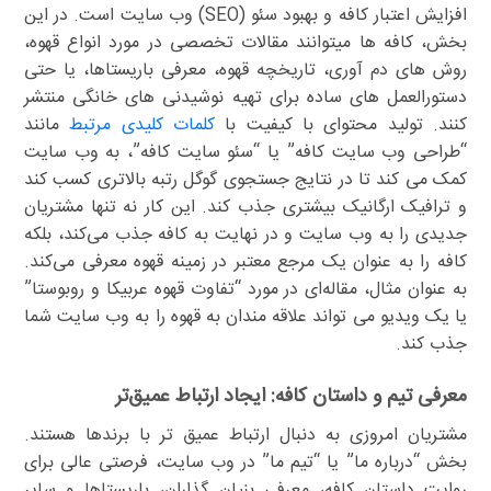
افزایش اعتبار کافه و بهبود سئو (SEO) وب سایت است. در این
بخش، کافه ها میتوانند مقالات تخصصی در مورد انواع قهوه،
روش های دم آوری، تاریخچه قهوه، معرفی باریستاها، یا حتی
دستورالعمل های ساده برای تهیه نوشیدنی های خانگی منتشر
کنند. تولید محتوای با کیفیت با
کلمات کلیدی مرتبط
مانند
“طراحی وب سایت کافه” یا “سئو سایت کافه”، به وب سایت
کمک می کند تا در نتایج جستجوی گوگل رتبه بالاتری کسب کند
و ترافیک ارگانیک بیشتری جذب کند. این کار نه تنها مشتریان
جدیدی را به وب سایت و در نهایت به کافه جذب می‌کند، بلکه
کافه را به عنوان یک مرجع معتبر در زمینه قهوه معرفی می‌کند.
به عنوان مثال، مقاله‌ای در مورد “تفاوت قهوه عربیکا و روبوستا”
یا یک ویدیو می تواند علاقه مندان به قهوه را به وب سایت شما
جذب کند.
معرفی تیم و داستان کافه: ایجاد ارتباط عمیق‌تر
مشتریان امروزی به دنبال ارتباط عمیق تر با برندها هستند.
بخش “درباره ما” یا “تیم ما” در وب سایت، فرصتی عالی برای
روایت داستان کافه، معرفی بنیان گذاران، باریستاها و سایر