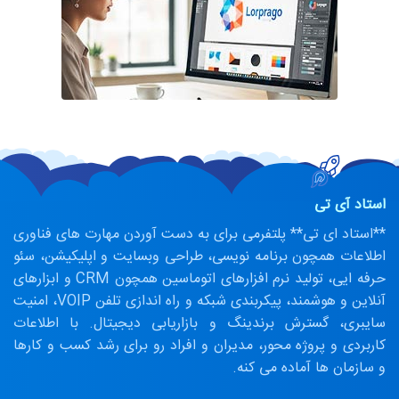
استاد آی تی
**استاد ای تی** پلتفرمی برای به دست آوردن مهارت های فناوری
اطلاعات همچون برنامه نویسی، طراحی وبسایت و اپلیکیشن، سئو
حرفه ایی، تولید نرم افزارهای اتوماسین همچون CRM و ابزارهای
آنلاین و هوشمند، پیکربندی شبکه و راه اندازی تلفن VOIP، امنیت
سایبری، گسترش برندینگ و بازاریابی دیجیتال. با اطلاعات
کاربردی و پروژه محور، مدیران و افراد رو برای رشد کسب و کارها
و سازمان ها آماده می کنه.