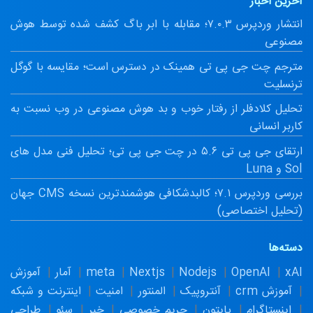
آخرین اخبار
انتشار وردپرس ۷.۰.۳؛ مقابله با ابر باگ کشف شده توسط هوش
مصنوعی
مترجم چت جی پی تی همینک در دسترس است؛ مقایسه با گوگل
ترنسلیت
تحلیل کلادفلر از رفتار خوب و بد هوش مصنوعی در وب نسبت به
کاربر انسانی
ارتقای جی پی تی ۵.۶ در چت جی پی تی؛ تحلیل فنی مدل های
Sol و Luna
بررسی وردپرس ۷.۱؛ کالبدشکافی هوشمندترین نسخه CMS جهان
(تحلیل اختصاصی)
دسته‌ها
xAI
OpenAI
Nodejs
Nextjs
meta
آمار
آموزش
آموزش crm
آنتروپیک
المنتور
امنیت
اینترنت و شبکه
اینستاگرام
پایتون
حریم خصوصی
خبر
سئو
طراحی