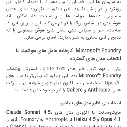
به سازمان ها این اطمینان را می دهد تا با اعتماد کامل، این
رویکرد را در پیش بگیرند. این پلتفرم با یکپارچه سازی هوش
مصنوعی، داده‌ها، برنامه ها و زیرساخت ها، امکان ارائه
هوشمندی در مقیاس بزرگ را فراهم می کند. این به روزرسانی ها
ساخت، اجرا و مقیاس دهی عامل های هوش مصنوعی را که
نتایج واقعی تجاری به همراه دارند، آسان تر می سازد.
Microsoft Foundry: کارخانه عامل های هوشمند با
انتخاب مدل های گسترده
یکی از مهم ترین خبر های Ignite ۲۰۲۵، گسترش چشمگیر
Microsoft Foundry
بود. این پلتفرم که پیش‌تر با مدل های
OpenAI شناخته می شد، اکنون مدل های پیشرفته ای از شرکت
هایی
Anthropic
و
Cohere
را نیز در خود جای داده است.
انتخاب بی نظیر مدل های بنیادین
مایکروسافت با افزودن مدل های
،
Claude Sonnet 4.5
Opus 4.1
و
Haiku 4.5
از Anthropic به Foundry، آژور را
به تنها پلتفرم ابری تبدیل کرده که هر دو مدل های OpenAI و