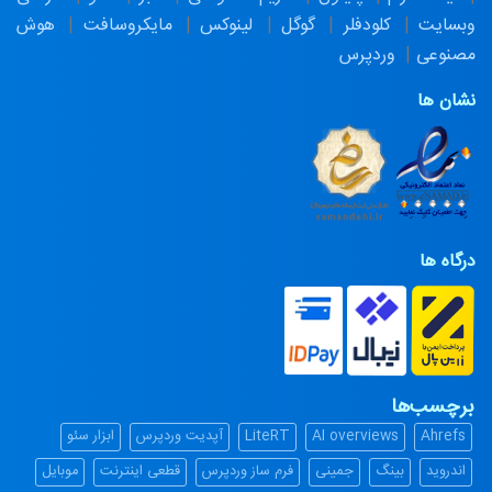
وبسایت
کلودفلر
گوگل
لینوکس
مایکروسافت
هوش
مصنوعی
وردپرس
نشان ها
درگاه ها
برچسب‌ها
Ahrefs
AI overviews
LiteRT
آپدیت وردپرس
ابزار سئو
اندروید
بینگ
جمینی
فرم ساز وردپرس
قطعی اینترنت
موبایل