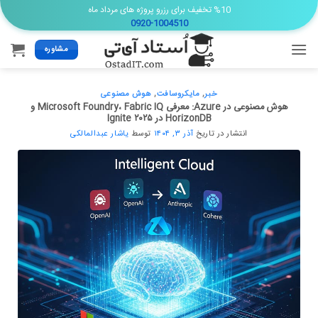
Ski
%10 تخفیف برای رزرو پروژه های مرداد ماه
0920-1004510
t
conten
مشاوره
خبر
,
مایکروسافت
,
هوش مصنوعی
هوش مصنوعی در Azure: معرفی Microsoft Foundry، Fabric IQ و
HorizonDB در Ignite ۲۰۲۵
انتشار در تاریخ
آذر ۳, ۱۴۰۴
توسط
یاشار عبدالمالکی