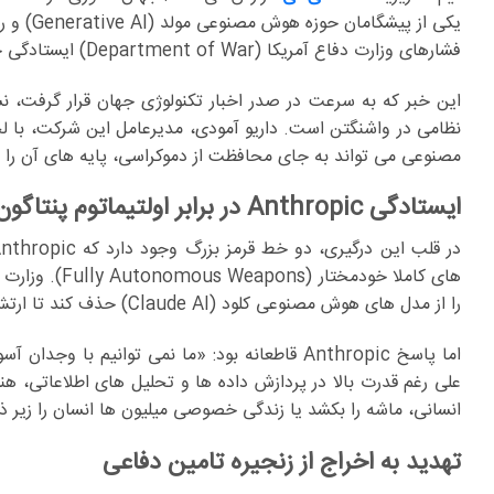
فشارهای وزارت دفاع آمریکا (Department of War) ایستادگی خواهد کرد.
این خبر که به سرعت در صدر اخبار تکنولوژی جهان قرار گرفت، ن
نظامی در واشنگتن است. داریو آمودی، مدیرعامل این شرکت، با ل
مصنوعی می تواند به جای محافظت از دموکراسی، پایه های آن را و
ایستادگی Anthropic در برابر اولتیماتوم پنتاگون
را از مدل های هوش مصنوعی کلود (Claude AI) حذف کند تا ارتش بتواند از این ابزار در هر سناریوی قانونی استفاده کند
اما پاسخ Anthropic قاطعانه بود: «ما نمی توا
انسانی، ماشه را بکشد یا زندگی خصوصی میلیون ها انسان را زیر ذره
تهدید به اخراج از زنجیره تامین دفاعی