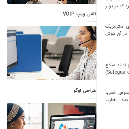
هنده اعلام کرد که در برابر
تلفن ویپ VOIP
ی استراتژیک
ه در آن هوش
هروندان و تولید سلاح
های کاملا خودمختار (Fully Autonomous Weapons). وزارت دفاع آمریکا از این شرکت خواسته است تا تمامی حفاظ های ایمنی (Safeguards)
طراحی لوگو
مصنوعی فعلی،
(Reliability) نرسیده است که بتواند بدون نظارت