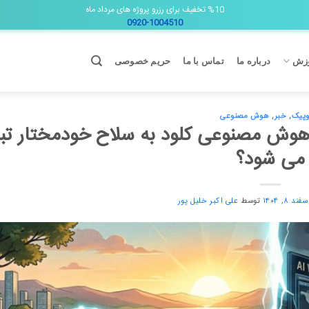
%10 تخفیف برای رزرو پروژه های مرداد ماه
0920-1004510
زش
درباره ما
تماس با ما
حریم خصوصی
وپیک
,
خبر
,
هوش مصنوعی
 پنتاگون؛ آیا هوش مصنوعی کلود به سلاح خودمختار ت
می شود؟
سفند ۸, ۱۴۰۴
توسط
علی اکبر خلیل پور