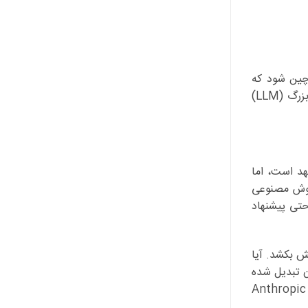
 چین شود که
محدودیت های اخلاقی مشابهی ندارند. این پارادوکس امنیت، بزرگترین چالش پیش روی رگولاتورها و توسعه دهندگان مدل های زبانی بزرگ (LLM)
وسی متعهد است، اما
 هوش مصنوعی
تی پیشنهاد
ش بکشد. آیا
ن تبدیل شده
است که می تواند در برابر بزرگترین ارتش دنیا بایستد؟ پاسخ این سوالات در هفته های آینده و با روشن شدن وضعیت نهایی قراردادهای Anthropic