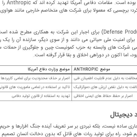
واکنش پنتاگون به این نافرمان
Supply Chain Risk) معرفی خواهند کرد؛ برچسبی که معمولا برای شرکت های متخاصم خارجی مانند 
علاوه بر این، بحث استفاده از قانون تولید دفاعی (Defense Production Act) برای اجبار این شرکت به همکار
 برای امنیت ملی حیاتی می دانند و از سوی دیگر، سازنده آن را یک 
ا مسدود کردن دسترسی شرکت های وابسته به حزب کمونیست چین و جلوگیری از حمل
د، اما اکنون در دوراهی اخلاق و بقا قرار گرفته است.
موضع ANTHROPIC
موضع وزارت دفاع آمریکا
خالفت به دلیل عدم قابلیت اطمینان فنی
اصرار بر حذف محدودیت برای تمامی کاربردها
لفت به دلیل نقض ارزش های دموکراتیک
تاکید بر استفاده در تمامی ماموریت های قانون
اصرار بر حفظ حفاظ های ایمنی اخلاقی
تهدید به استفاده از قانون تولید دفاعی
 دیجیتال
جاری ساده نیست، بلکه نبردی بر سر تعریف آینده جنگ افزارها و حر
م شود، راه برای تولید ربات های قاتل که بدون دخالت انسان تصمیم