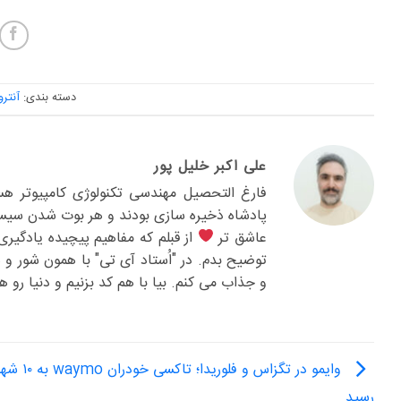
دسته بندی:
آنتر
علی اکبر خلیل پور
فارغ التحصیل مهندسی تکنولوژی کامپیوتر هس
پادشاه ذخیره سازی بودند و هر بوت شدن سیس
عاشق تر
از قبلم که مفاهیم پیچیده یادگیری
توضیح بدم. در "اُستاد آی تی" با همون شور 
و جذاب می کنم. بیا با هم کد بزنیم و دنیا رو ه
وایمو در تگزاس و فلورید
رسید