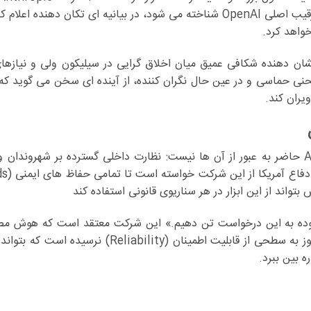
یکی از پیشگامان حوزه هوش مصنوعی مولد (Generative AI) و رقیب اصلی OpenAI شناخته می شود، در بیانیه ای تکان د
شان دهنده شکافی عمیق میان اخلاق گرایی در سیلیکون ولی و نیازها
حنی حماسی و در عین حال نگران کننده، از آینده ای سخن می گوید ک
یران کند.
در قلب این درگیری، دو خط قرمز بزرگ وجود دارد که Anthropic حاضر به عبور از آن ها نیست: نظارت داخلی گسترده بر ش
نیم با وجدان آسوده به این درخواست تن دهیم.» این شرکت معتقد است که هوش 
علی رغم قدرت بالا در پردازش داده ها و تحلیل های اطلاعاتی، هنوز به سطحی از قابلیت اطمینان 
 بین ببرد.