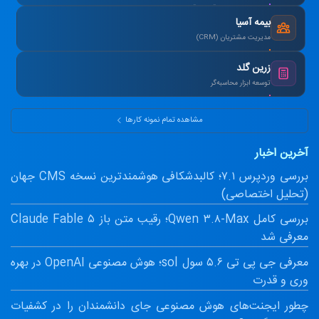
طراحی سیستم آزمون آنلاین و صدور کارنامه.
بیمه آسیا
مدیریت مشتریان (CRM)
یکپارچه‌سازی اطلاعات و اتوماسیون پیامک.
زرین گلد
توسعه ابزار محاسبه‌گر
ماشین‌حساب پیشرفته سود مرکب و طلا.
مشاهده تمام نمونه کارها
آخرین اخبار
بررسی وردپرس ۷.۱؛ کالبدشکافی هوشمندترین نسخه CMS جهان
(تحلیل اختصاصی)
بررسی کامل Qwen ۳.۸-Max؛ رقیب متن باز Claude Fable ۵
معرفی شد
معرفی جی پی تی ۵.۶ سول sol؛ هوش مصنوعی OpenAI در بهره
وری و قدرت
چطور ایجنت‌های هوش مصنوعی جای دانشمندان را در کشفیات