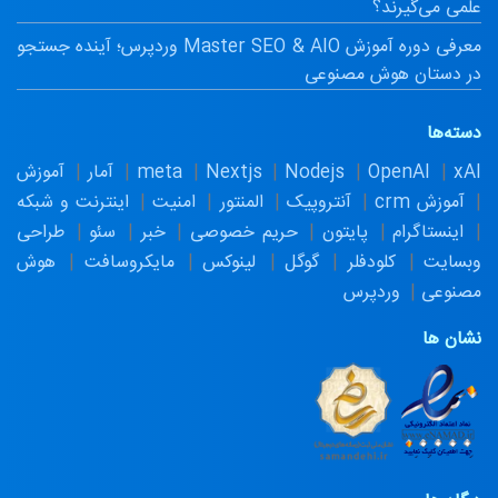
علمی می‌گیرند؟
معرفی دوره آموزش Master SEO & AIO وردپرس؛ آینده جستجو
در دستان هوش مصنوعی
دسته‌ها
xAI
OpenAI
Nodejs
Nextjs
meta
آمار
آموزش
آموزش crm
آنتروپیک
المنتور
امنیت
اینترنت و شبکه
اینستاگرام
پایتون
حریم خصوصی
خبر
سئو
طراحی
وبسایت
کلودفلر
گوگل
لینوکس
مایکروسافت
هوش
مصنوعی
وردپرس
نشان ها