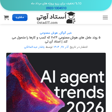
Ski
%10 تخفیف برای رزرو پروژه های مرداد ماه
0920-1004510
t
conten
مشاوره
خبر
,
گوگل
,
هوش مصنوعی
۵ روند عامل های هوش مصنوعی ۲۰۲۶ که کسب و کارها را متحول می
کند | استاد آی تی
انتشار در تاریخ
آذر ۲۸, ۱۴۰۴
توسط
یاشار عبدالمالکی